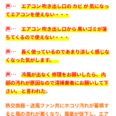
🈤…
エアコン 吹き出し口の カビ が 気になっ
てエアコンを使えない・・・
🈤…
エアコン 吹き出し口から 黒いゴミが落
ちてくるので使えない・・・
🈤…
長く使っているのであまり涼しく感じな
くなった気がします。
🈤…
冷風が出なく 修理をお願いしたら、内
部の汚れが原因なので
清掃業者にお願いして下
さい。 と言われた
。
熱交換器・送風ファン共にホコリ汚れが蓄積す
ると風の流れが悪くなり、風量が低下し、エア