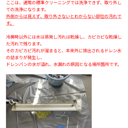
ここは、通常の標準クリーニングでは洗浄できず、取り外し
ての洗浄になります。
外側からは見えず、取り外さないとわからない部位の汚れで
す。
冷房時以外には水は蒸発し汚れは乾燥し、カピカピな乾燥し
た汚れで残ります。
そのカピカピ汚れが溜まると、本来外に排出されるドレン水
の詰まりが発生し、
ドレンパンの水が溢れ、水漏れの原因となる場所箇所です。