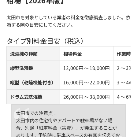
相場【2026年版】
太田市を対象としている業者の料金を徹底調査しました。依
頼する際の目安にしてください。
タイプ別料金目安（税込）
洗濯機の種類
相場料金
作業時間
縦型洗濯機
12,000円 〜 18,000円
2 〜 3時
縦型（乾燥機能付き）
16,000円 〜 22,000円
3 〜 4時
ドラム式洗濯機
26,000円 〜 38,000円
4 〜 6時
太田市での注意点：
太田市内の住宅街やアパートで駐車場がない場
合、別途「駐車料金（実費）」が発生することが
あります。予約時に駐車スペースの有無を伝えてお