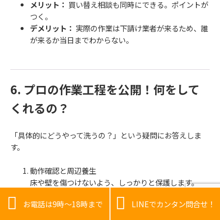
メリット：
買い替え相談も同時にできる。ポイントが
つく。
デメリット：
実際の作業は下請け業者が来るため、誰
が来るか当日までわからない。
6. プロの作業工程を公開！何をして
くれるの？
「具体的にどうやって洗うの？」という疑問にお答えしま
す。
動作確認と周辺養生
床や壁を傷つけないよう、しっかりと保護します。
分解作業


お電話は9時～18時まで
LINEでカンタン問合せ！
パルセーター（底の回転翼）や脱水槽を取り外しま
す。