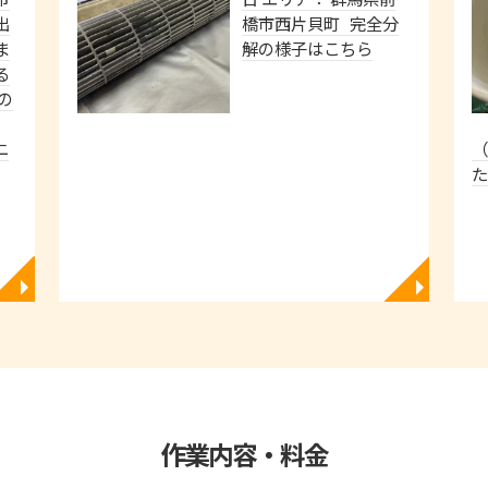
出
橋市西片貝町 完全分
ま
解の様子はこちら
る
の
ニ
（
た
◥
◥
作業内容・料金