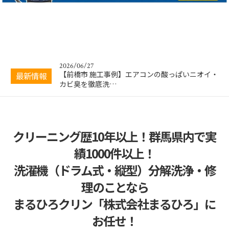
2026/04/12
乾燥不良、パナソニック ドラム式 洗濯機クリー
ニング 前橋市横…
2026/07/01
洗濯したのに臭いが取れない！今すぐ試したい対
策5選
2026/06/27
【前橋市 施工事例】エアコンの酸っぱいニオイ・
最新情報
カビ臭を徹底洗…
2026/05/30
【徹底解説】エアコンと洗濯機の黒カビ・嫌なニ
オイを撃退！「…
2026/05/13
クリーニング歴10年以上！群馬県内で実
【日立ドラム式洗濯機】F02エラーで乾燥できな
い？BD-STX120HL…
績1000件以上！
2026/04/12
洗濯機（ドラム式・縦型）分解洗浄・修
乾燥不良、パナソニック ドラム式 洗濯機クリー
ニング 前橋市横…
理のことなら
2026/07/01
まるひろクリン「株式会社まるひろ」に
洗濯したのに臭いが取れない！今すぐ試したい対
策5選
お任せ！