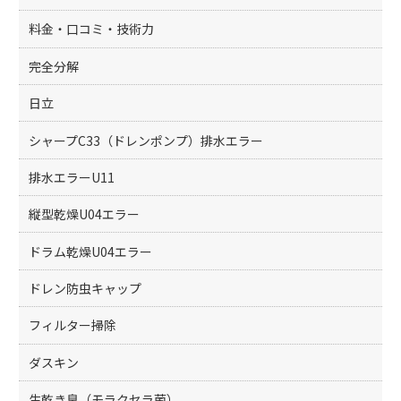
料金・口コミ・技術力
完全分解
日立
シャープC33（ドレンポンプ）排水エラー
排水エラーU11
縦型乾燥U04エラー
ドラム乾燥U04エラー
ドレン防虫キャップ
フィルター掃除
ダスキン
生乾き臭（モラクセラ菌）