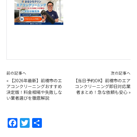
前の記事へ
次の記事へ
«
【2026年最新】前橋市のエ
【当日予約OK】前橋市のエア
アコンクリーニングおすすめ
コンクリーニング即日対応業
決定版！料金相場や失敗しな
者まとめ！急な依頼も安心
»
い業者選びを徹底解説
F
T
共
a
w
有