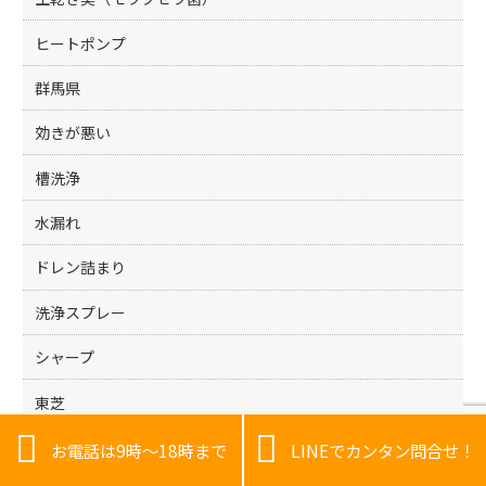
ヒートポンプ
群馬県
効きが悪い
槽洗浄
水漏れ
ドレン詰まり
洗浄スプレー
シャープ
東芝


パナソニック
お電話は9時～18時まで
LINEでカンタン問合せ！