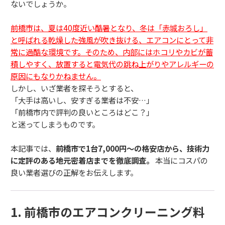
ないでしょうか。
前橋市は、夏は40度近い酷暑となり、冬は「赤城おろし」
と呼ばれる乾燥した強風が吹き抜ける、エアコンにとって非
常に過酷な環境です。そのため、内部にはホコリやカビが蓄
積しやすく、放置すると電気代の跳ね上がりやアレルギーの
原因にもなりかねません。
しかし、いざ業者を探そうとすると、
「大手は高いし、安すぎる業者は不安…」
「前橋市内で評判の良いところはどこ？」
と迷ってしまうものです。
本記事では、
前橋市で1台7,000円〜の格安店から、技術力
に定評のある地元密着店までを徹底調査。
本当にコスパの
良い業者選びの正解をお伝えします。
1. 前橋市のエアコンクリーニング料