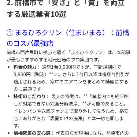
2. 前橋市で「安さ」と「質」を両立
する厳選業者10選
① まるひろクリン（住まいまる）：前橋
のコスパ最強店
前橋市西片貝町に拠点を置く「まるひろクリン」は、本記事
が最もおすすめする地元密着のプロ集団です。
料金の魅力：
通常1台9,900円ですが、**新規割引で
8,900円（税込）**に。さらに2台目以降は複数台割引が
適用されるため、家中のエアコンをまとめて綺麗にする
のに最適です。
技術のこだわり：
最大の特徴は、**「業者内でも約10%
しか対応できない完全分解洗浄」**が可能であること。
ドレンパンや送風ファンまで取り外して洗うため、格安
店にありがちな「表面だけの洗浄」とは一線を画しま
す。
前橋密着の安心感：
代表自らが現場に立ち、前橋市内の