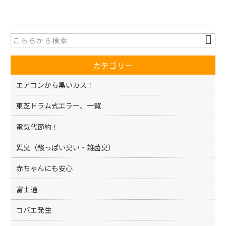
c
itt
e
er
b
o
カテゴリー
o
k
エアコンから黒いカス！
東芝ドラム式エラー、一覧
電気代節約！
異臭（酸っぱい臭い・雑菌臭）
赤ちゃんにも安心
富士通
コバエ発生