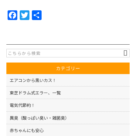
F
T
共
a
w
有
c
itt
e
er
b
o
カテゴリー
o
k
エアコンから黒いカス！
東芝ドラム式エラー、一覧
電気代節約！
異臭（酸っぱい臭い・雑菌臭）
赤ちゃんにも安心