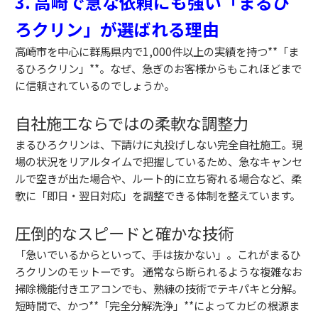
3. 高崎で急な依頼にも強い「まるひ
ろクリン」が選ばれる理由
高崎市を中心に群馬県内で1,000件以上の実績を持つ**「ま
るひろクリン」**。なぜ、急ぎのお客様からもこれほどまで
に信頼されているのでしょうか。
自社施工ならではの柔軟な調整力
まるひろクリンは、下請けに丸投げしない完全自社施工。現
場の状況をリアルタイムで把握しているため、急なキャンセ
ルで空きが出た場合や、ルート的に立ち寄れる場合など、柔
軟に「即日・翌日対応」を調整できる体制を整えています。
圧倒的なスピードと確かな技術
「急いでいるからといって、手は抜かない」。これがまるひ
ろクリンのモットーです。 通常なら断られるような複雑なお
掃除機能付きエアコンでも、熟練の技術でテキパキと分解。
短時間で、かつ**「完全分解洗浄」**によってカビの根源ま