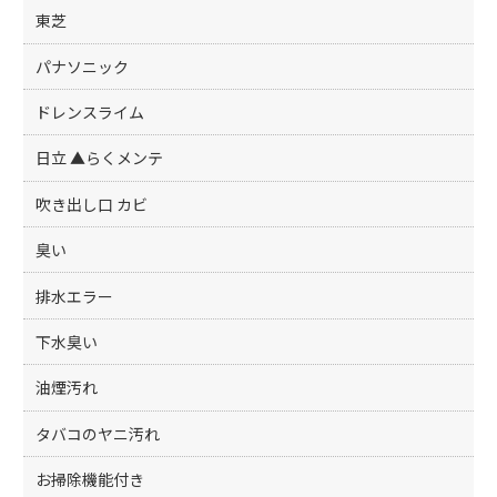
東芝
パナソニック
ドレンスライム
日立 ▲らくメンテ
吹き出し口 カビ
臭い
排水エラー
下水臭い
油煙汚れ
タバコのヤニ汚れ
お掃除機能付き