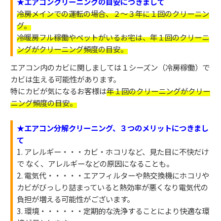
★エアコンクリーニングの目安につきまして
冷房メインでの運転の場合、２～３年に１回のクリーニン
グ。
冷暖房フル稼働やペットがいるお宅は、年１回のクリーニ
ングがクリーニング頻度の目安。
エアコン内のカビに関しましては
１シーズン（冷房稼働）で
カビは生える可能性があります。
特にカビが気になるお客様は
年１回のクリーニングがクリー
ニング頻度の目安。
★エアコン分解クリーニング、３つのメリットにつきまし
て
1.
アレルギー
・・・カビ・ホコリなど、見た目に不快だけ
で なく、アレルギーなどの原因になることも。
2.
電気代
・・・・・エアフィルターや熱交換機にホコリや
カビがびっしり詰まっていると熱効率が悪くなり電気代の
負担が増える可能性がございます。
3.
環境
・・・・・・定期的な洗浄することにより快適な環