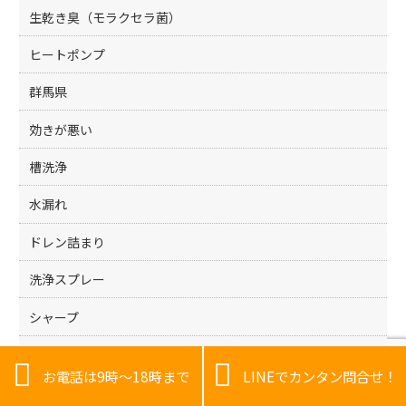
生乾き臭（モラクセラ菌）
ヒートポンプ
群馬県
効きが悪い
槽洗浄
水漏れ
ドレン詰まり
洗浄スプレー
シャープ
東芝


お電話は9時～18時まで
LINEでカンタン問合せ！
パナソニック