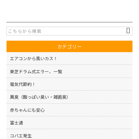
a
w
有
c
itt
e
er
b
o
カテゴリー
o
k
エアコンから黒いカス！
東芝ドラム式エラー、一覧
電気代節約！
異臭（酸っぱい臭い・雑菌臭）
赤ちゃんにも安心
富士通
コバエ発生