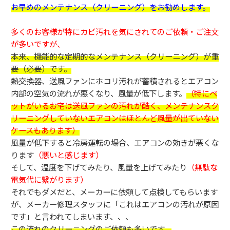
お早めのメンテナンス（クリーニング）をお勧めします。
多くのお客様が特にカビ汚れを気にされてのご依頼・ご注文
が多いですが、
本来、機能的な定期的なメンテナンス（クリーニング）が重
要（必要）です。
熱交換器、送風ファンにホコリ汚れが蓄積されるとエアコン
内部の空気の流れが悪くなり、風量が低下します。
（特にペ
ットがいるお宅は送風ファンの汚れが酷く、メンテナンスク
リーニングしていないエアコンはほとんど風量が出ていない
ケースもあります）
風量が低下すると冷房運転の場合、エアコンの効きが悪くな
ります
（悪いと感じます）
そして、温度を下げてみたり、風量を上げてみたり
（無駄な
電気代に繋がります）
それでもダメだと、メーカーに依頼して点検してもらいます
が、メーカー修理スタッフに「これはエアコンの汚れが原因
です」と言われてしまいます、、、
この流れのクリーニングのご依頼も多いです。