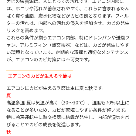
カビの栄養源は、人にとっての汚れです。エアコン内部に
は、ホコリや汚れが蓄積されやすく、これらに含まれるたん
ぱく質や油脂、炭水化物などがカビの餌となります。フィル
ターの汚れは、内部への汚れの侵入を増加させ、カビの発生
リスクを高めます。
これらの条件が揃うエアコン内部、特にドレンパンや送風フ
ァン、アルミフィン（熱交換器）などは、カビが発生しやす
い環境となっています。定期的な清掃と適切なメンテナンス
が、エアコンのカビ対策には不可欠です。
エアコンのカビが生える季節は
エアコンにカビが生える季節は主に夏と秋です。
夏
高温多湿: 夏は気温が高く（20〜30℃）、湿度も70%以上に
なることが多いため、カビが繁殖しやすい条件が整います。
特に冷房運転中に熱交換器に結露が発生し、内部が湿気を帯
びることでカビの成長を促進します。
秋