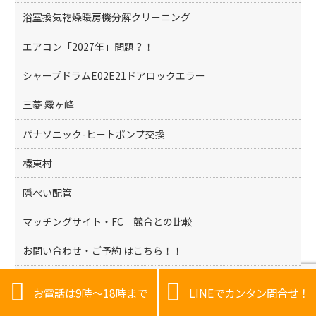
浴室換気乾燥暖房機分解クリーニング
エアコン「2027年」問題？！
シャープドラムE02E21ドアロックエラー
三菱 霧ヶ峰
パナソニック-ヒートポンプ交換
榛東村
隠ぺい配管
マッチングサイト・FC 競合との比較
お問い合わせ・ご予約 はこちら！！
邑楽郡大泉町


お電話は9時～18時まで
LINEでカンタン問合せ！
パナソニックドラム式-H65（ヒーターリレー回路異常）