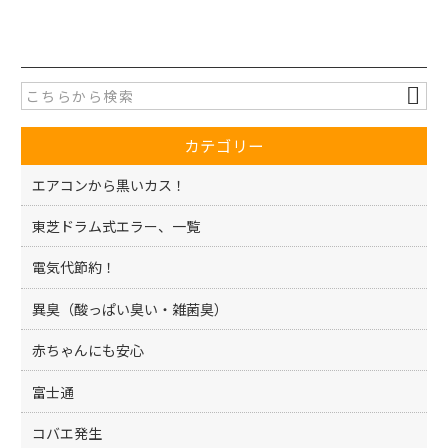
a
w
有
c
itt
e
er
b
o
カテゴリー
o
k
エアコンから黒いカス！
東芝ドラム式エラー、一覧
電気代節約！
異臭（酸っぱい臭い・雑菌臭）
赤ちゃんにも安心
富士通
コバエ発生