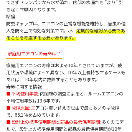
できずドレンパンから水が溢れ、内部の水漏れを ”より” 引
き起こす原因
となります。
結論
防虫キャップは、エアコンの正常な機能を維持し、害虫の侵
入を防ぐ上で有効な対策です。が、
定期的な確認が必要であ
ることを考慮する必要があります。
家庭用エアコンの寿命は？
家庭用エアコンの寿命はおよそ10年とされていますが、使
用状況や環境によって異なり、10年以上長持ちするケースも
あれば、10年以内に故障することもあります。
寿命に関する情報
■ 平均使用年数:
内閣府の調査によると、ルームエアコンの
平均使用年数は13.6年です。
■ 故障原因: エ
アコン買い替えの理由で最も多いのは故障
で、65.1%を占めています。
■ 設計上の標準使用期間と部品の最低保有期間:
多くのモデ
ルで、設計上の標準使用期間と部品の最低保有期間が10年