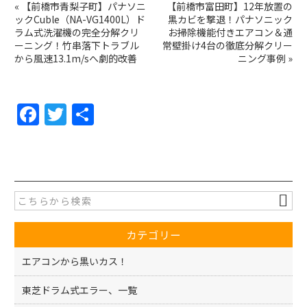
«
【前橋市青梨子町】パナソニ
【前橋市富田町】12年放置の
ックCuble（NA-VG1400L）ド
黒カビを撃退！パナソニック
ラム式洗濯機の完全分解クリ
お掃除機能付きエアコン＆通
ーニング！竹串落下トラブル
常壁掛け4台の徹底分解クリー
から風速13.1m/sへ劇的改善
ニング事例
»
F
T
共
a
w
有
c
itt
e
er
b
o
カテゴリー
o
k
エアコンから黒いカス！
東芝ドラム式エラー、一覧