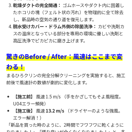
乾燥ダクトの完全開通：
ゴムホースやダクト内に固着し
たホコリの塊（フェルト状の汚れ）を物理的に全て除去
し、新品時の空気の通り道を復元します。
脱水受けカバー・ドラム外側の除菌洗浄：
カビや洗剤カ
スの温床となっている部分を専用の環境に優しい洗剤と
高圧洗浄でピカピカに磨き上げます。
驚きのBefore / After：風速はここまで変
わる！
まるひろクリンの完全分解クリーニングを実施すると、施工
前後で風速計の数値が劇的に変化します。
【施工前】
風速 1.5 m/s （手をかざしてもそよ風程度。
U04エラー頻発）
【施工後】
風速
13.2 m/s
（ドライヤーのような強風。
エラー解消！）
「新品を買った時のように、2時間でフワフワに乾くように
なりました！」「嫌な臭いが全くなくなりました！」と、多