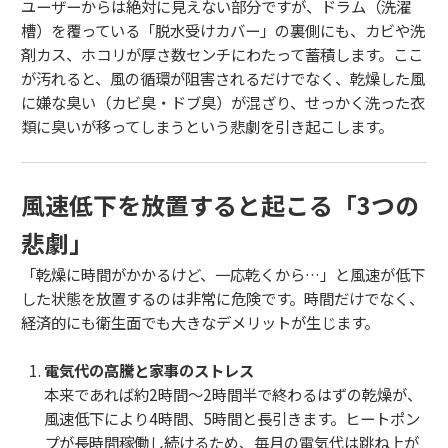
ユーザーからは絶対に見えない部分ですが、ドラム（洗濯
槽）を覆っている「脱水受けカバー」の裏側にも、カビや洗
剤カス、ホコリが厚さ数センチにわたって蓄積します。ここ
が汚れると、風の循環が阻害されるだけでなく、乾燥した風
に嫌な臭い（カビ臭・ドブ臭）が混ざり、せっかく洗った衣
類に臭いが移ってしまうという悲劇を引き起こします。
風速低下を放置すると起こる「3つの
悲劇」
「乾燥に時間がかかるけど、一応乾くから…」と風速が低下
した状態を放置するのは非常に危険です。時間だけでなく、
経済的にも衛生面でも大きなデメリットが生じます。
電気代の高騰と家事のストレス
本来であれば約2時間〜2時間半で終わるはずの乾燥が、
風速低下により4時間、5時間と長引きます。ヒートポン
プが長時間稼働し続けるため、毎月の電気代は跳ね上が