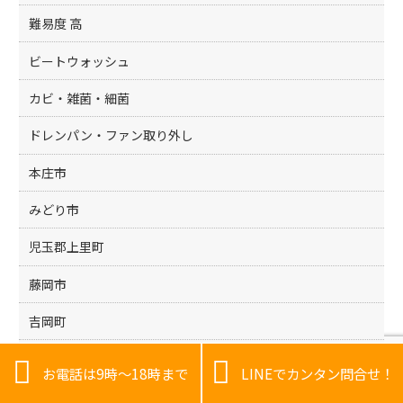
難易度 高
ビートウォッシュ
カビ・雑菌・細菌
ドレンパン・ファン取り外し
本庄市
みどり市
児玉郡上里町
藤岡市
吉岡町
渋川市


お電話は9時～18時まで
LINEでカンタン問合せ！
太田市