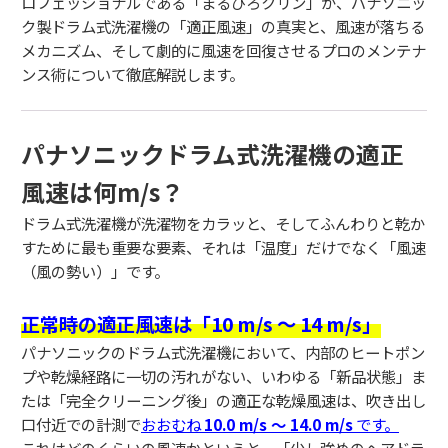
ロフェッショナルである「まるひろクリン」が、パナソニッ
ク製ドラム式洗濯機の「適正風速」の真実と、風速が落ちる
メカニズム、そして劇的に風速を回復させるプロのメンテナ
ンス術について徹底解説します。
パナソニックドラム式洗濯機の適正
風速は何m/s？
ドラム式洗濯機が洗濯物をカラッと、そしてふんわりと乾か
すために最も重要な要素、それは「温度」だけでなく「風速
（風の勢い）」です。
正常時の適正風速は「10 m/s ～ 14 m/s」
パナソニックのドラム式洗濯機において、内部のヒートポン
プや乾燥経路に一切の汚れがない、いわゆる「新品状態」ま
たは「完全クリーニング後」の適正な乾燥風速は、吹き出し
口付近での計測で
おおむね
10.0 m/s ～ 14.0 m/s
です。
これはどのくらいの風速かというと、「少し強めのヘアドラ