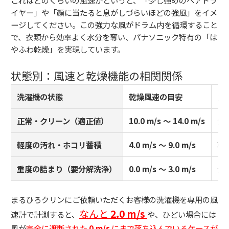
イヤー」や「顔に当たると息がしづらいほどの強風」をイメ
ージしてください。この強力な風がドラム内を循環すること
で、衣類から効率よく水分を奪い、パナソニック特有の「は
やふわ乾燥」を実現しています。
状態別：風速と乾燥機能の相関関係
洗濯機の状態
乾燥風速の目安
主
正常・クリーン（適正値）
10.0 m/s ～ 14.0 m/s
短
軽度の汚れ・ホコリ蓄積
4.0 m/s ～ 9.0 m/s
乾
重度の詰まり（要分解洗浄）
0.0 m/s ～ 3.0 m/s
全
まるひろクリンにご依頼いただくお客様の洗濯機を専用の風
なんと
2.0 m/s
速計で計測すると、
や、ひどい場合には
風が
完全に遮断された
0 m/s
にまで落ち込んでいるケースが