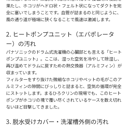
果たし、ホコリがヘドロ状・フェルト状になってダクトを完
全に塞いでしまうことです。血管が詰まるのと同じように、
風の通り道が極端に狭くなることで風速は激減します。
2. ヒートポンプユニット（エバポレータ
ー）の汚れ
パナソニックのドラム式洗濯機の心臓部とも言える「ヒート
ポンプユニット」。ここは、湿った空気を冷やして除湿し、
再び温めてドラムに戻すための熱交換器（アルミフィン）が
収まっています。
フィルターをすり抜けた微細なホコリやペットの毛がこのア
ルミフィンの隙間にびっしりと詰まると、空気の循環が完全
にストットします。まるひろクリンの現場でも、このヒート
ポンプがホコリの塊で覆い尽くされているケースを数え切れ
ないほど目撃してきました。
3. 脱水受けカバー・洗濯槽外側の汚れ