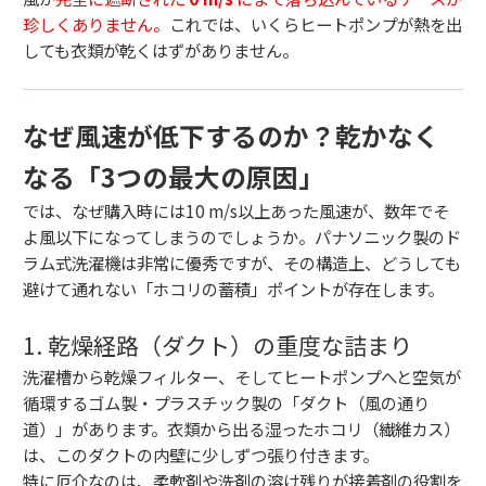
珍しくありません。
これでは、いくらヒートポンプが熱を出
しても衣類が乾くはずがありません。
なぜ風速が低下するのか？乾かなく
なる「3つの最大の原因」
では、なぜ購入時には10 m/s以上あった風速が、数年でそ
よ風以下になってしまうのでしょうか。パナソニック製のド
ラム式洗濯機は非常に優秀ですが、その構造上、どうしても
避けて通れない「ホコリの蓄積」ポイントが存在します。
1. 乾燥経路（ダクト）の重度な詰まり
洗濯槽から乾燥フィルター、そしてヒートポンプへと空気が
循環するゴム製・プラスチック製の「ダクト（風の通り
道）」があります。衣類から出る湿ったホコリ（繊維カス）
は、このダクトの内壁に少しずつ張り付きます。
特に厄介なのは、柔軟剤や洗剤の溶け残りが接着剤の役割を