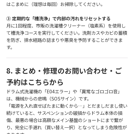
はこまめに（理想は毎回）お掃除してください。
③ 定期的な「槽洗浄」で内部の汚れをリセットする
月に1回程度、市販の洗濯槽クリーナー（塩素系）を使用し
て槽洗浄コースを実行してください。洗剤カスやカビの蓄積
を防ぎ、排水経路の詰まりや悪臭を予防することができま
す。
8. まとめ・修理のお問い合わせ・ご
予約はこちらから
ドラム式洗濯機の「E04エラー」や「異常なゴロゴロ音」
は、機械からの悲鳴（SOSサイン）です。
「電源を入れ直せばたまに動くから…」とだましだまし使い
続けていると、サスペンションの破損からドラム本体の損
傷、最悪の場合は高額なメイン基盤のショートにまで繋が
り、完全に手遅れ（買い替え一択）となってしまう危険性が