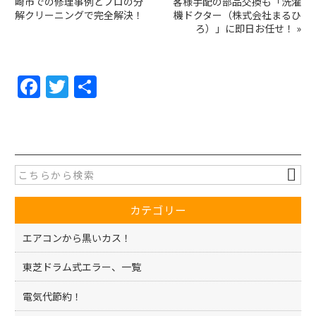
崎市での修理事例とプロの分
客様手配の部品交換も「洗濯
解クリーニングで完全解決！
機ドクター（株式会社まるひ
ろ）」に即日お任せ！
»
F
T
共
a
w
有
c
itt
e
er
b
o
カテゴリー
o
k
エアコンから黒いカス！
東芝ドラム式エラー、一覧
電気代節約！