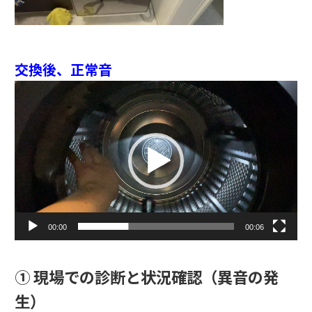
交換後、正常音
動
画
プ
レ
ー
ヤ
ー
00:00
00:06
① 現場での診断と状況確認（異音の発
生）