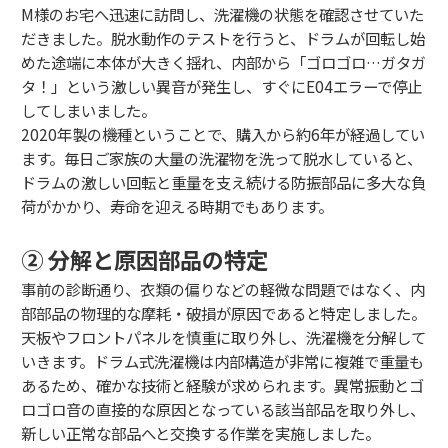
M様のお宅へ迅速に訪問し、洗濯機の状態を確認させていた
だきました。脱水動作のテストを行うと、ドラムが回転し始
めた途端に本体が大きく揺れ、内部から「ゴロゴロ…ガタガ
タ！」という激しい異音が発生し、すぐにE04エラーで停止
してしまいました。
2020年製の機種ということで、購入から約6年が経過してい
ます。毎日ご家族の大量の洗濯物を洗って脱水していると、
ドラムの激しい回転と重量を支え続ける防振部品に多大な負
荷がかかり、寿命を迎える時期でもあります。
② 分解と原因部品の特定
事前の診断通り、衣類の偏りなどの軽微な問題ではなく、内
部部品の物理的な摩耗・破損が原因であると特定しました。
天板やフロントパネルを慎重に取り外し、洗濯機を分解して
いきます。ドラム式洗濯機は内部構造が非常に複雑で重量も
あるため、確かな技術と経験が求められます。異常振動とゴ
ロゴロ音の直接的な原因となっている該当部品を取り外し、
新しい正常な部品へと交換する作業を実施しました。