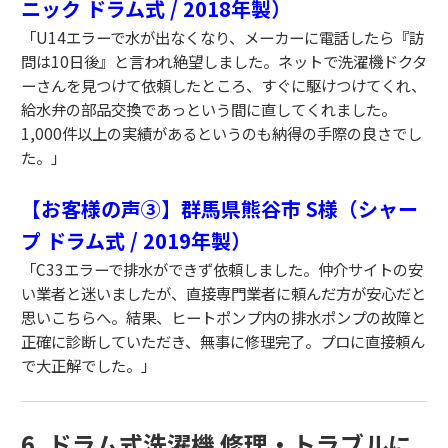
ニック ドラム式 / 2018年製）
「U14エラーで水が出なくなり、メーカーに電話したら『訪
問は10日後』と言われ絶望しました。ネットで洗濯機ドクタ
ーさんを見つけて依頼したところ、すぐに駆けつけてくれ、
給水弁の部品交換であっという間に直してくれました。
1,000件以上の実績があるというのも納得の手際の良さでし
た。」
【お客様の声③】群馬県熊谷市 S様（シャー
プ ドラム式 / 2019年製）
「C33エラーで排水ができず依頼しました。仲介サイトの安
い業者と迷いましたが、直接専門業者に頼んだ方が安心だと
思いこちらへ。結果、ヒートポンプ内の排水ポンプの故障と
正確に診断していただき、無事に修理完了。プロに直接頼ん
で大正解でした。」
6. ドラム式洗濯機 修理・トラブルに