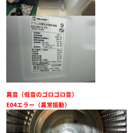
異音（低音のゴロゴロ音）
E04エラー（異常振動）
動
画
プ