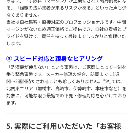
らない」「手数料（マージン）が上乗せされて結局割高にな
る」「経験の浅い業者が来るリスクがある」といった声も少
なくありません。
当社は自社集客・直接対応のプロフェッショナルです。中間
マージンがないため適正価格でご提供でき、自社の看板とプ
ライドを懸けて、責任を持って最後までしっかりと修理いた
します。
③ スピード対応と親身なヒアリング
「洗濯機が使えない」という事態は、ご家庭にとって一刻を
争う緊急事態です。メーカー修理の場合、訪問までに1週
間〜2週間待たされることも珍しくありません。当社では、
北関東エリア（前橋市、高崎市、伊勢崎市、本庄市など）を
対象に、可能な限り最短での下見・修理対応を心がけており
ます。
5. 実際にご利用いただいた「お客様