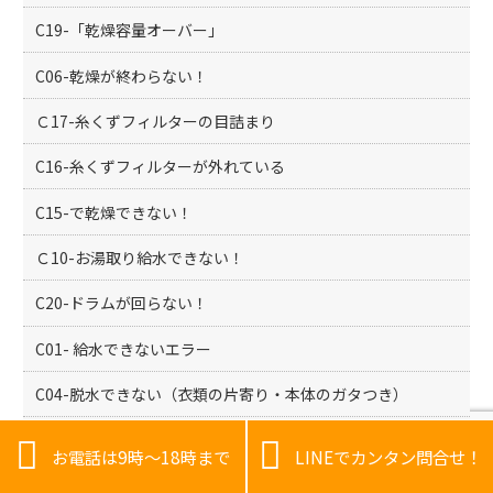
C19-「乾燥容量オーバー」
C06-乾燥が終わらない！
Ｃ17-糸くずフィルターの目詰まり
C16-糸くずフィルターが外れている
C15-で乾燥できない！
Ｃ10-お湯取り給水できない！
C20-ドラムが回らない！
C01- 給水できないエラー
C04-脱水できない（衣類の片寄り・本体のガタつき）
C02-排水不良、で排水できない！


お電話は9時～18時まで
LINEでカンタン問合せ！
エアコントラブル