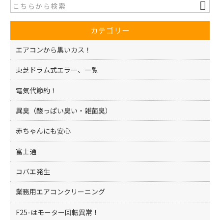
b
o
カテゴリー
o
k
エアコンから黒いカス！
東芝ドラム式エラー、一覧
電気代節約！
異臭（酸っぱい臭い・雑菌臭）
赤ちゃんにも安心
富士通
コバエ発生
業務用エアコンクリーニング
F25-はモーター回転異常！