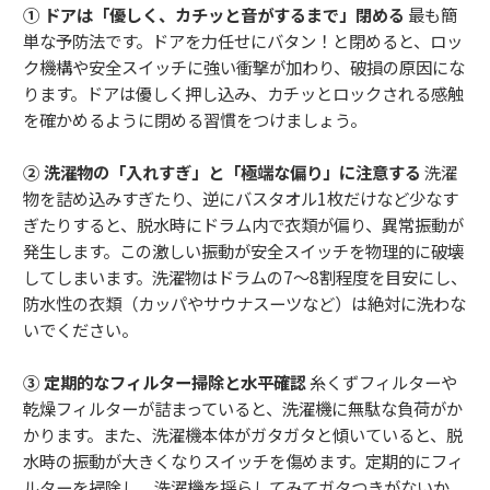
① ドアは「優しく、カチッと音がするまで」閉める
最も簡
単な予防法です。ドアを力任せにバタン！と閉めると、ロッ
ク機構や安全スイッチに強い衝撃が加わり、破損の原因にな
ります。ドアは優しく押し込み、カチッとロックされる感触
を確かめるように閉める習慣をつけましょう。
② 洗濯物の「入れすぎ」と「極端な偏り」に注意する
洗濯
物を詰め込みすぎたり、逆にバスタオル1枚だけなど少なす
ぎたりすると、脱水時にドラム内で衣類が偏り、異常振動が
発生します。この激しい振動が安全スイッチを物理的に破壊
してしまいます。洗濯物はドラムの7〜8割程度を目安にし、
防水性の衣類（カッパやサウナスーツなど）は絶対に洗わな
いでください。
③ 定期的なフィルター掃除と水平確認
糸くずフィルターや
乾燥フィルターが詰まっていると、洗濯機に無駄な負荷がか
かります。また、洗濯機本体がガタガタと傾いていると、脱
水時の振動が大きくなりスイッチを傷めます。定期的にフィ
ルターを掃除し、洗濯機を揺らしてみてガタつきがないか