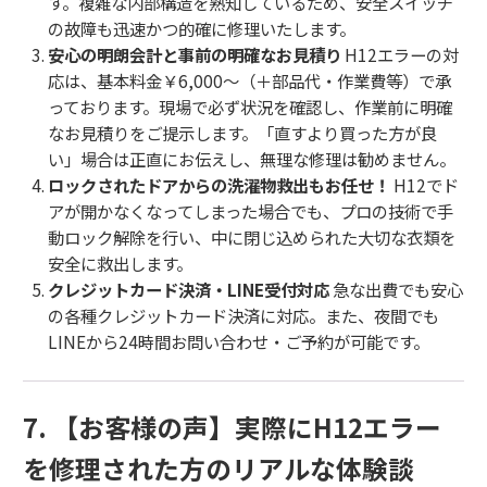
す。複雑な内部構造を熟知しているため、安全スイッチ
の故障も迅速かつ的確に修理いたします。
安心の明朗会計と事前の明確なお見積り
H12エラーの対
応は、基本料金￥6,000〜（＋部品代・作業費等）で承
っております。現場で必ず状況を確認し、作業前に明確
なお見積りをご提示します。「直すより買った方が良
い」場合は正直にお伝えし、無理な修理は勧めません。
ロックされたドアからの洗濯物救出もお任せ！
H12でド
アが開かなくなってしまった場合でも、プロの技術で手
動ロック解除を行い、中に閉じ込められた大切な衣類を
安全に救出します。
クレジットカード決済・LINE受付対応
急な出費でも安心
の各種クレジットカード決済に対応。また、夜間でも
LINEから24時間お問い合わせ・ご予約が可能です。
7. 【お客様の声】実際にH12エラー
を修理された方のリアルな体験談