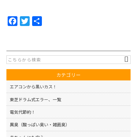
F
T
共
a
w
有
c
itt
e
er
b
o
カテゴリー
o
k
エアコンから黒いカス！
東芝ドラム式エラー、一覧
電気代節約！
異臭（酸っぱい臭い・雑菌臭）