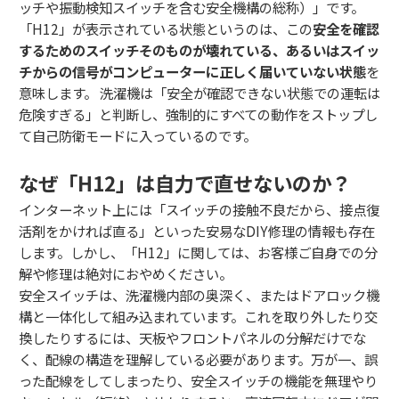
ッチや振動検知スイッチを含む安全機構の総称）」です。
「H12」が表示されている状態というのは、この
安全を確認
するためのスイッチそのものが壊れている、あるいはスイッ
チからの信号がコンピューターに正しく届いていない状態
を
意味します。 洗濯機は「安全が確認できない状態での運転は
危険すぎる」と判断し、強制的にすべての動作をストップし
て自己防衛モードに入っているのです。
なぜ「H12」は自力で直せないのか？
インターネット上には「スイッチの接触不良だから、接点復
活剤をかければ直る」といった安易なDIY修理の情報も存在
します。しかし、「H12」に関しては、お客様ご自身での分
解や修理は絶対におやめください。
安全スイッチは、洗濯機内部の奥深く、またはドアロック機
構と一体化して組み込まれています。これを取り外したり交
換したりするには、天板やフロントパネルの分解だけでな
く、配線の構造を理解している必要があります。万が一、誤
った配線をしてしまったり、安全スイッチの機能を無理やり