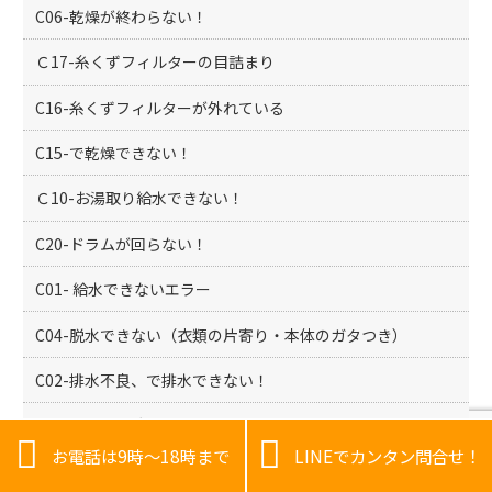
C06-乾燥が終わらない！
Ｃ17-糸くずフィルターの目詰まり
C16-糸くずフィルターが外れている
C15-で乾燥できない！
Ｃ10-お湯取り給水できない！
C20-ドラムが回らない！
C01- 給水できないエラー
C04-脱水できない（衣類の片寄り・本体のガタつき）
C02-排水不良、で排水できない！
エアコントラブル


お電話は9時～18時まで
LINEでカンタン問合せ！
F02-乾燥ヒーターや乾燥ユニット、またはメイン基板の故
障・異常