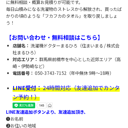
に無料相談・概算お見積りが可能です。
毎日山積みになる洗濯物のストレスから解放され、買ったば
かりの頃のような「フカフカのタオル」を取り戻しましょ
う！
【お問い合わせ・無料相談はこちら】
店舗名：
洗濯機ドクターまるひろ（住まいまる / 株式会
社まるひろ）
対応エリア：
群馬県前橋市を中心とした近郊エリア（高
崎・伊勢崎など）
電話番号：
050-3743-7152（年中無休 9時～18時）
LINE受付：
24時間対応（友達追加でカンタ
ン予約！）
LINE友達追加ボタンより、友達追加頂き、
❶お名前
❷お住いの地域