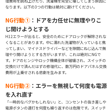
理費用を跳ね上げたり、洗濯機を完全に壊してしまう原因に
なります。以下の3つの行動は絶対に避けてください。
NG行動①
：ドアを力任せに無理やりこ
じ開けようとする
H12エラーが出ると、安全のためにドアロックが解除されな
くなることがあります。中に濡れた洗濯物が入っていると焦
ってしまい、マイナスドライバーなどを隙間にねじ込んで無
理やり開けようとする方がいますが、これは絶対にNGで
す。ドアのヒンジやロック機構全体が破壊され、スイッチの
交換だけで済んだはずの修理代に、数万円のドアパネル交換
費用が上乗せされる悲劇を生みます。
NG行動②
：エラーを無視して何度も電源
を入れ直す
「一時的なバグかもしれない」と、コンセントの抜き差しや
電源ボタンの連打を何度も繰り返すのは危険です。スイッチ