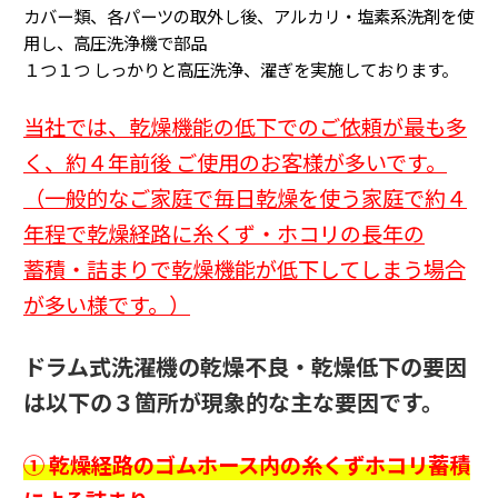
カバー類、各パーツの取外し後、アルカリ・塩素系洗剤を使
用し、高圧洗浄機で部品
１つ１つ
しっかりと高圧洗浄、濯ぎを実施しております。
当社では、乾燥機能の低下でのご依頼が最も多
く、約４年前後 ご使用のお客様が多いです。
（一般的なご家庭で毎日乾燥を使う家庭で約４
年程で乾燥経路に糸くず・ホコリの長年の
蓄積・詰まり
で乾燥機能が低下してしまう場合
が多い様です。
）
ドラム式洗濯機の乾燥不良・乾燥低下の要因
は以下の３箇所が現象的な主な要因です。
① 乾燥経路のゴムホース内の糸くずホコリ蓄積