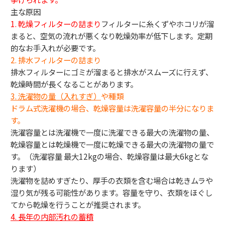
主な原因
1. 乾燥フィルターの詰まり
フィルターに糸くずやホコリが溜
まると、空気の流れが悪くなり乾燥効率が低下します。定期
的なお手入れが必要です。
2. 排水フィルターの詰まり
排水フィルターにゴミが溜まると排水がスムーズに行えず、
乾燥時間が長くなることがあります。
3.
洗濯物の量（入れすぎ）
や種類
ドラム式洗濯機の場合、乾燥容量は洗濯容量の半分になりま
す。
洗濯容量とは洗濯機で一度に洗濯できる最大の洗濯物の量、
乾燥容量とは乾燥機で一度に乾燥できる最大の洗濯物の量で
す。（洗濯容量 最大12kgの場合、乾燥容量は最大6kgとな
ります）
洗濯物を詰めすぎたり、厚手の衣類を含む場合は乾きムラや
湿り気が残る可能性があります。容量を守り、衣類をほぐし
てから乾燥を行うことが推奨されます。
4. 長年の内部汚れの蓄積