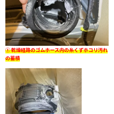
① 乾燥経路のゴムホース内の糸くずホコリ汚れ
の蓄積