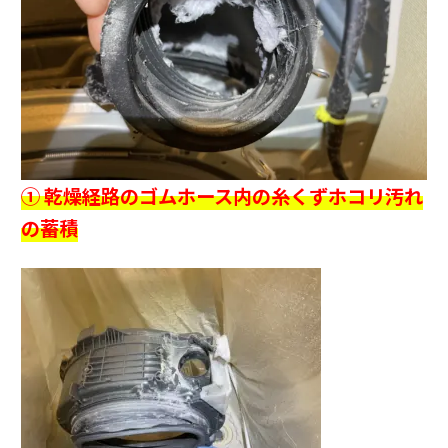
① 乾燥経路のゴムホース内の糸くずホコリ汚れ
の蓄積