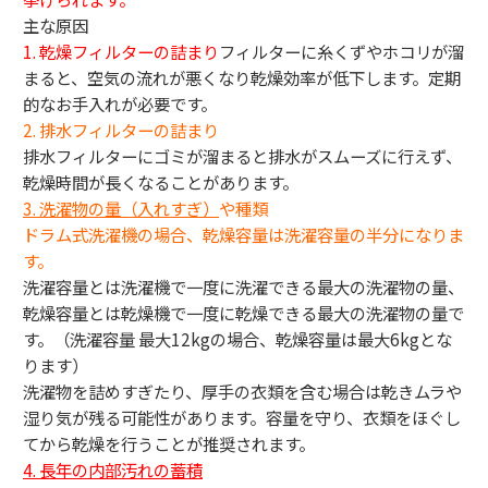
主な原因
1. 乾燥フィルターの詰まり
フィルターに糸くずやホコリが溜
まると、空気の流れが悪くなり乾燥効率が低下します。定期
的なお手入れが必要です。
2. 排水フィルターの詰まり
排水フィルターにゴミが溜まると排水がスムーズに行えず、
乾燥時間が長くなることがあります。
3.
洗濯物の量（入れすぎ）
や種類
ドラム式洗濯機の場合、乾燥容量は洗濯容量の半分になりま
す。
洗濯容量とは洗濯機で一度に洗濯できる最大の洗濯物の量、
乾燥容量とは乾燥機で一度に乾燥できる最大の洗濯物の量で
す。（洗濯容量 最大12kgの場合、乾燥容量は最大6kgとな
ります）
洗濯物を詰めすぎたり、厚手の衣類を含む場合は乾きムラや
湿り気が残る可能性があります。容量を守り、衣類をほぐし
てから乾燥を行うことが推奨されます。
4. 長年の内部汚れの蓄積