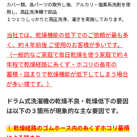
カバー類、各パーツの取外し後、アルカリ・塩素系洗剤を使
用し、高圧洗浄機で部品
１つ１つ
しっかりと高圧洗浄、濯ぎを実施しております。
当社では、乾燥機能の低下でのご依頼が最も多
く、約４年前後 ご使用のお客様が多いです。
（一般的なご家庭で毎日乾燥を使う家庭で約４
年程で乾燥経路に糸くず・ホコリの長年の
蓄積・詰まり
で乾燥機能が低下してしまう場合
が多い様です。
）
ドラム式洗濯機の乾燥不良・乾燥低下の要因
は以下の３箇所が現象的な主な要因です。
① 乾燥経路のゴムホース内の糸くずホコリ蓄積