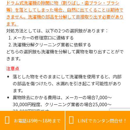
ドラム式洗濯機の隙間に物（割りばし・歯ブラシ・ブラシ
等）を落としてしまった場合、自然に出てくることは期待で
きません。洗濯機の部品を分解して直接取り出す必要があり
ます。
対処方法としては、以下の2つの選択肢があります：
メーカーの修理窓口に連絡する
洗濯機分解クリーニング業者に依頼する
どちらの選択肢も洗濯機を分解して異物を取り出すことがで
きます。
注意点
落とした物をそのままにして洗濯機を使用すると、内部
の部品を傷つけたり、水漏れを引き起こす可能性があり
ます。
異物除去にかかる費用は、メーカーの場合7,000〜
30,000円程度、クリーニング業者の場合25,000〜
30,000円程度です。


分解の難易度によっては追加料金がかかることがありま
お電話は9時～18時まで
LINEでカンタン問合せ！
す。