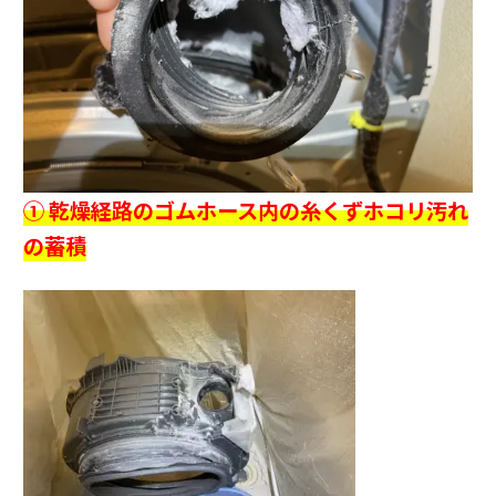
① 乾燥経路のゴムホース内の糸くずホコリ汚れ
の蓄積