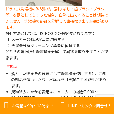
ドラム式洗濯機の隙間に物（割りばし・歯ブラシ・ブラシ
等）を落としてしまった場合、自然に出てくることは期待で
きません。洗濯機の部品を分解して直接取り出す必要があり
ます。
対処方法としては、以下の2つの選択肢があります：
メーカーの修理窓口に連絡する
洗濯機分解クリーニング業者に依頼する
どちらの選択肢も洗濯機を分解して異物を取り出すことがで
きます。
注意点
落とした物をそのままにして洗濯機を使用すると、内部
の部品を傷つけたり、水漏れを引き起こす可能性があり
ます。
異物除去にかかる費用は、メーカーの場合7,000〜
30,000円程度、クリーニング業者の場合25,000〜


30,000円程度です。
お電話は9時～18時まで
LINEでカンタン問合せ！
分解の難易度によっては追加料金がかかることがありま