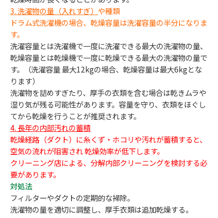
3.
洗濯物の量（入れすぎ）
や種類
ドラム式洗濯機の場合、乾燥容量は洗濯容量の半分になりま
す。
洗濯容量とは洗濯機で一度に洗濯できる最大の洗濯物の量、
乾燥容量とは乾燥機で一度に乾燥できる最大の洗濯物の量で
す。（洗濯容量 最大12kgの場合、乾燥容量は最大6kgとな
ります）
洗濯物を詰めすぎたり、厚手の衣類を含む場合は乾きムラや
湿り気が残る可能性があります。容量を守り、衣類をほぐし
てから乾燥を行うことが推奨されます。
4. 長年の内部汚れの蓄積
乾燥経路（ダクト）に糸くず・ホコリや汚れが蓄積すると、
空気の流れが阻害され 乾燥効率が低下します。
クリーニング店による、分解内部クリーニングを検討する必
要があります。
対処法
フィルターやダクトの定期的な掃除。
洗濯物の量を適切に調整し、厚手衣類は追加乾燥する。