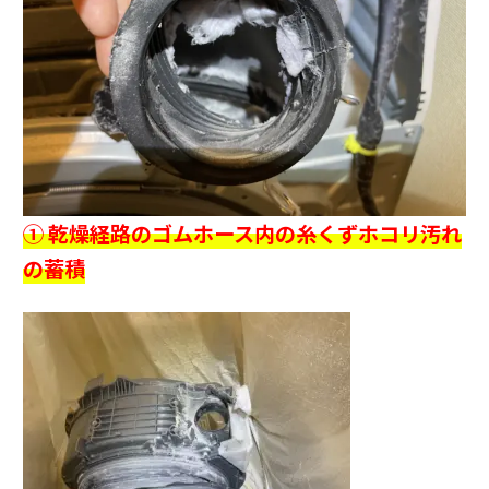
① 乾燥経路のゴムホース内の糸くずホコリ汚れ
の蓄積