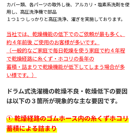
カバー類、各パーツの取外し後、アルカリ・塩素系洗剤を使
用し、高圧洗浄機で部品
１つ１つ
しっかりと高圧洗浄、濯ぎを実施しております。
当社では、乾燥機能の低下でのご依頼が最も多く、
約４年前後 ご使用のお客様が多いです。
（一般的なご家庭で毎日乾燥を使う家庭で約４年程
で乾燥経路に糸くず・ホコリの長年の
蓄積・詰まり
で乾燥機能が低下してしまう場合が多
い様です。
）
ドラム式洗濯機の乾燥不良・乾燥低下の要因
は以下の３箇所が現象的な主な要因です。
① 乾燥経路のゴムホース内の糸くずホコリ
蓄積による詰まり