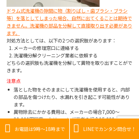
ドラム式洗濯機の隙間に物（割りばし・歯ブラシ・ブラシ
等）を落としてしまった場合、自然に出てくることは期待で
きません。洗濯機の部品を分解して直接取り出す必要があり
ます。
対処方法としては、以下の2つの選択肢があります：
メーカーの修理窓口に連絡する
洗濯機分解クリーニング業者に依頼する
どちらの選択肢も洗濯機を分解して異物を取り出すことがで
きます。
注意点
落とした物をそのままにして洗濯機を使用すると、内部
の部品を傷つけたり、水漏れを引き起こす可能性があり
ます。
異物除去にかかる費用は、メーカーの場合7,000〜
30,000円程度、クリーニング業者の場合25,000〜


30,000円程度です。
お電話は9時～18時まで
LINEでカンタン問合せ！
分解の難易度によっては追加料金がかかることがありま