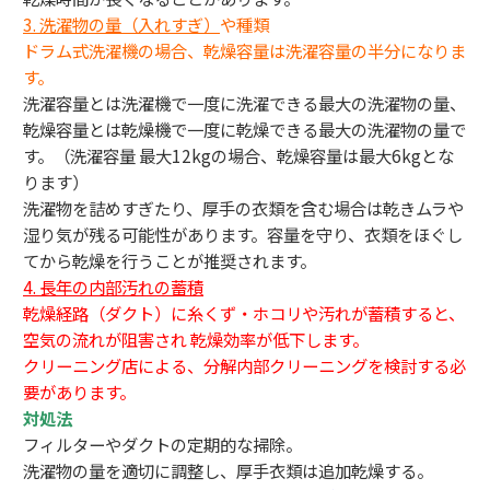
3.
洗濯物の量（入れすぎ）
や種類
ドラム式洗濯機の場合、乾燥容量は洗濯容量の半分になりま
す。
洗濯容量とは洗濯機で一度に洗濯できる最大の洗濯物の量、
乾燥容量とは乾燥機で一度に乾燥できる最大の洗濯物の量で
す。（洗濯容量 最大12kgの場合、乾燥容量は最大6kgとな
ります）
洗濯物を詰めすぎたり、厚手の衣類を含む場合は乾きムラや
湿り気が残る可能性があります。容量を守り、衣類をほぐし
てから乾燥を行うことが推奨されます。
4. 長年の内部汚れの蓄積
乾燥経路（ダクト）に糸くず・ホコリや汚れが蓄積すると、
空気の流れが阻害され 乾燥効率が低下します。
クリーニング店による、分解内部クリーニングを検討する必
要があります。
対処法
フィルターやダクトの定期的な掃除。
洗濯物の量を適切に調整し、厚手衣類は追加乾燥する。