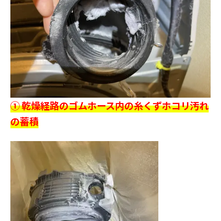
① 乾燥経路のゴムホース内の糸くずホコリ汚れ
の蓄積