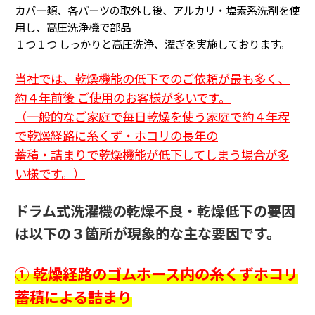
カバー類、各パーツの取外し後、アルカリ・塩素系洗剤を使
用し、高圧洗浄機で部品
１つ１つ
しっかりと高圧洗浄、濯ぎを実施しております。
当社では、乾燥機能の低下でのご依頼が最も多く、
約４年前後 ご使用のお客様が多いです。
（一般的なご家庭で毎日乾燥を使う家庭で約４年程
で乾燥経路に糸くず・ホコリの長年の
蓄積・詰まり
で乾燥機能が低下してしまう場合が多
い様です。
）
ドラム式洗濯機の乾燥不良・乾燥低下の要因
は以下の３箇所が現象的な主な要因です。
① 乾燥経路のゴムホース内の糸くずホコリ
蓄積による詰まり