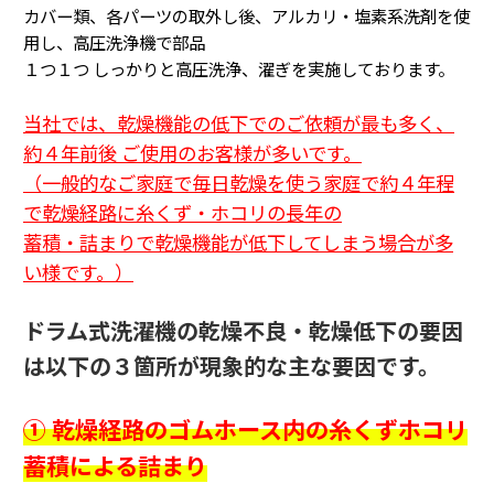
カバー類、各パーツの取外し後、アルカリ・塩素系洗剤を使
用し、高圧洗浄機で部品
１つ１つ
しっかりと高圧洗浄、濯ぎを実施しております。
当社では、乾燥機能の低下でのご依頼が最も多く、
約４年前後 ご使用のお客様が多いです。
（一般的なご家庭で毎日乾燥を使う家庭で約４年程
で乾燥経路に糸くず・ホコリの長年の
蓄積・詰まり
で乾燥機能が低下してしまう場合が多
い様です。
）
ドラム式洗濯機の乾燥不良・乾燥低下の要因
は以下の３箇所が現象的な主な要因です。
① 乾燥経路のゴムホース内の糸くずホコリ
蓄積による詰まり