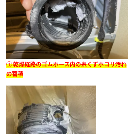
① 乾燥経路のゴムホース内の糸くずホコリ汚れ
の蓄積