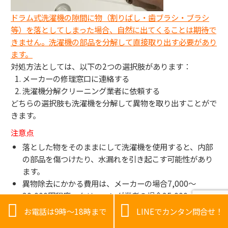
ドラム式洗濯機の隙間に物（割りばし・歯ブラシ・ブラシ
等）を落としてしまった場合、自然に出てくることは期待で
きません。洗濯機の部品を分解して直接取り出す必要があり
ます。
対処方法としては、以下の2つの選択肢があります：
メーカーの修理窓口に連絡する
洗濯機分解クリーニング業者に依頼する
どちらの選択肢も洗濯機を分解して異物を取り出すことがで
きます。
注意点
落とした物をそのままにして洗濯機を使用すると、内部
の部品を傷つけたり、水漏れを引き起こす可能性があり
ます。
異物除去にかかる費用は、メーカーの場合7,000〜
30,000円程度、クリーニング業者の場合25,000〜


30,000円程度です。
お電話は9時～18時まで
LINEでカンタン問合せ！
分解の難易度によっては追加料金がかかることがありま