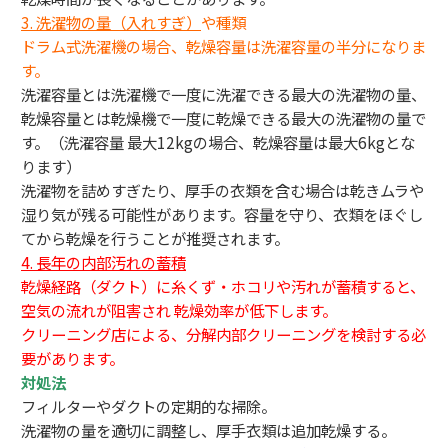
3.
洗濯物の量（入れすぎ）
や種類
ドラム式洗濯機の場合、乾燥容量は洗濯容量の半分になりま
す。
洗濯容量とは洗濯機で一度に洗濯できる最大の洗濯物の量、
乾燥容量とは乾燥機で一度に乾燥できる最大の洗濯物の量で
す。（洗濯容量 最大12kgの場合、乾燥容量は最大6kgとな
ります）
洗濯物を詰めすぎたり、厚手の衣類を含む場合は乾きムラや
湿り気が残る可能性があります。容量を守り、衣類をほぐし
てから乾燥を行うことが推奨されます。
4. 長年の内部汚れの蓄積
乾燥経路（ダクト）に糸くず・ホコリや汚れが蓄積すると、
空気の流れが阻害され 乾燥効率が低下します。
クリーニング店による、分解内部クリーニングを検討する必
要があります。
対処法
フィルターやダクトの定期的な掃除。
洗濯物の量を適切に調整し、厚手衣類は追加乾燥する。