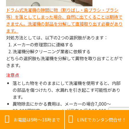
ドラム式洗濯機の隙間に物（割りばし・歯ブラシ・ブラシ
等）を落としてしまった場合、自然に出てくることは期待で
きません。洗濯機の部品を分解して直接取り出す必要があり
ます。
対処方法としては、以下の2つの選択肢があります：
メーカーの修理窓口に連絡する
洗濯機分解クリーニング業者に依頼する
どちらの選択肢も洗濯機を分解して異物を取り出すことがで
きます。
注意点
落とした物をそのままにして洗濯機を使用すると、内部
の部品を傷つけたり、水漏れを引き起こす可能性があり
ます。
異物除去にかかる費用は、メーカーの場合7,000〜
30,000円程度、クリーニング業者の場合25,000〜


30,000円程度です。
お電話は9時～18時まで
LINEでカンタン問合せ！
分解の難易度によっては追加料金がかかることがありま