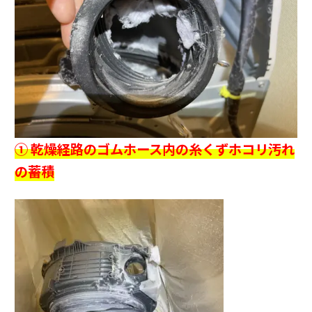
① 乾燥経路のゴムホース内の糸くずホコリ汚れ
の蓄積