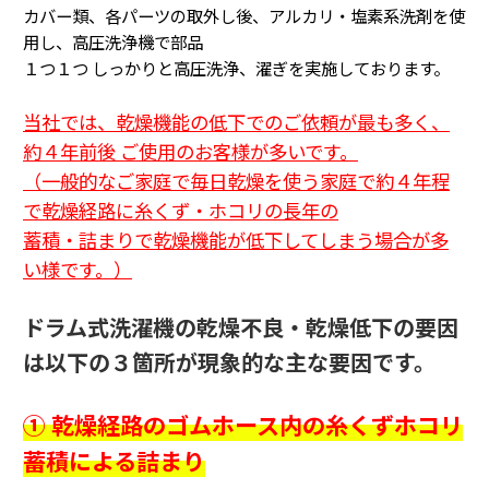
カバー類、各パーツの取外し後、アルカリ・塩素系洗剤を使
用し、高圧洗浄機で部品
１つ１つ
しっかりと高圧洗浄、濯ぎを実施しております。
当社では、乾燥機能の低下でのご依頼が最も多く、
約４年前後 ご使用のお客様が多いです。
（一般的なご家庭で毎日乾燥を使う家庭で約４年程
で乾燥経路に糸くず・ホコリの長年の
蓄積・詰まり
で乾燥機能が低下してしまう場合が多
い様です。
）
ドラム式洗濯機の乾燥不良・乾燥低下の要因
は以下の３箇所が現象的な主な要因です。
① 乾燥経路のゴムホース内の糸くずホコリ
蓄積による詰まり