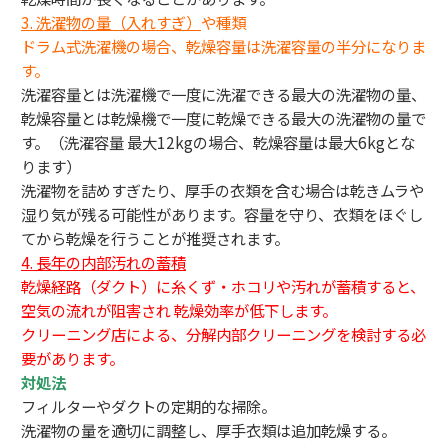
3.
洗濯物の量（入れすぎ）
や種類
ドラム式洗濯機の場合、乾燥容量は洗濯容量の半分になりま
す。
洗濯容量とは洗濯機で一度に洗濯できる最大の洗濯物の量、
乾燥容量とは乾燥機で一度に乾燥できる最大の洗濯物の量で
す。（洗濯容量 最大12kgの場合、乾燥容量は最大6kgとな
ります）
洗濯物を詰めすぎたり、厚手の衣類を含む場合は乾きムラや
湿り気が残る可能性があります。容量を守り、衣類をほぐし
てから乾燥を行うことが推奨されます。
4. 長年の内部汚れの蓄積
乾燥経路（ダクト）に糸くず・ホコリや汚れが蓄積すると、
空気の流れが阻害され 乾燥効率が低下します。
クリーニング店による、分解内部クリーニングを検討する必
要があります。
対処法
フィルターやダクトの定期的な掃除。
洗濯物の量を適切に調整し、厚手衣類は追加乾燥する。