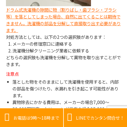
ドラム式洗濯機の隙間に物（割りばし・歯ブラシ・ブラシ
等）を落としてしまった場合、自然に出てくることは期待で
きません。洗濯機の部品を分解して直接取り出す必要があり
ます。
対処方法としては、以下の2つの選択肢があります：
メーカーの修理窓口に連絡する
洗濯機分解クリーニング業者に依頼する
どちらの選択肢も洗濯機を分解して異物を取り出すことがで
きます。
注意点
落とした物をそのままにして洗濯機を使用すると、内部
の部品を傷つけたり、水漏れを引き起こす可能性があり
ます。
異物除去にかかる費用は、メーカーの場合7,000〜
30,000円程度、クリーニング業者の場合25,000〜


30,000円程度です。
お電話は9時～18時まで
LINEでカンタン問合せ！
分解の難易度によっては追加料金がかかることがありま