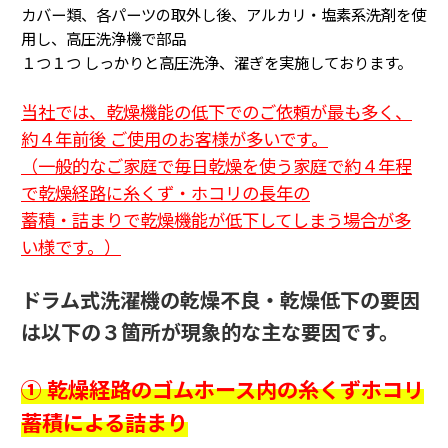
カバー類、各パーツの取外し後、アルカリ・塩素系洗剤を使
用し、高圧洗浄機で部品
１つ１つ
しっかりと高圧洗浄、濯ぎを実施しております。
当社では、乾燥機能の低下でのご依頼が最も多く、
約４年前後 ご使用のお客様が多いです。
（一般的なご家庭で毎日乾燥を使う家庭で約４年程
で乾燥経路に糸くず・ホコリの長年の
蓄積・詰まり
で乾燥機能が低下してしまう場合が多
い様です。
）
ドラム式洗濯機の乾燥不良・乾燥低下の要因
は以下の３箇所が現象的な主な要因です。
① 乾燥経路のゴムホース内の糸くずホコリ
蓄積による詰まり