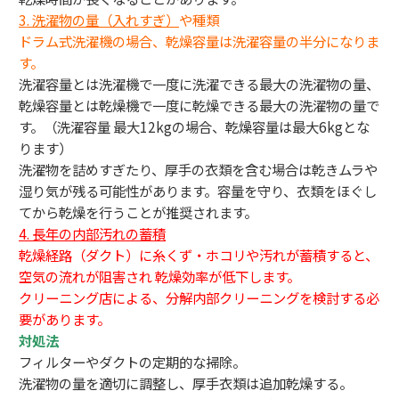
3.
洗濯物の量（入れすぎ）
や種類
ドラム式洗濯機の場合、乾燥容量は洗濯容量の半分になりま
す。
洗濯容量とは洗濯機で一度に洗濯できる最大の洗濯物の量、
乾燥容量とは乾燥機で一度に乾燥できる最大の洗濯物の量で
す。（洗濯容量 最大12kgの場合、乾燥容量は最大6kgとな
ります）
洗濯物を詰めすぎたり、厚手の衣類を含む場合は乾きムラや
湿り気が残る可能性があります。容量を守り、衣類をほぐし
てから乾燥を行うことが推奨されます。
4. 長年の内部汚れの蓄積
乾燥経路（ダクト）に糸くず・ホコリや汚れが蓄積すると、
空気の流れが阻害され 乾燥効率が低下します。
クリーニング店による、分解内部クリーニングを検討する必
要があります。
対処法
フィルターやダクトの定期的な掃除。
洗濯物の量を適切に調整し、厚手衣類は追加乾燥する。