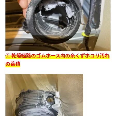
① 乾燥経路のゴムホース内の糸くずホコリ汚れ
の蓄積