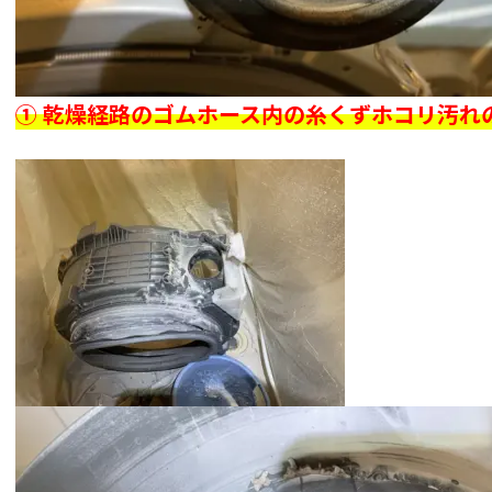
① 乾燥経路のゴムホース内の糸くずホコリ汚れ