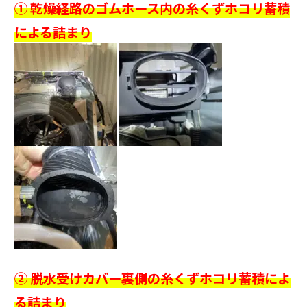
① 乾燥経路のゴムホース内の糸くずホコリ蓄積
による詰まり
② 脱水受けカバー裏側の糸くずホコリ蓄積によ
る詰まり