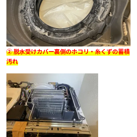
② 脱水受けカバー裏側のホコリ・糸くずの蓄積
汚れ