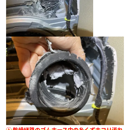
① 乾燥経路のゴムホース内の糸くずホコリ汚れ