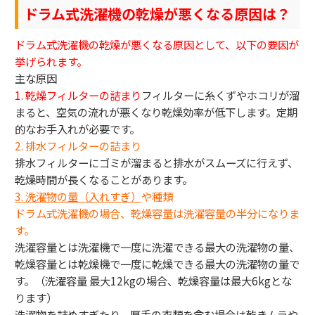
ドラム式洗濯機の乾燥が悪くなる原因は？
ドラム式洗濯機の乾燥が悪くなる原因として、以下の要因が
挙げられます。
主な原因
1. 乾燥フィルターの詰まり
フィルターに糸くずやホコリが溜
まると、空気の流れが悪くなり乾燥効率が低下します。定期
的なお手入れが必要です。
2. 排水フィルターの詰まり
排水フィルターにゴミが溜まると排水がスムーズに行えず、
乾燥時間が長くなることがあります。
3.
洗濯物の量（入れすぎ）
や種類
ドラム式洗濯機の場合、乾燥容量は洗濯容量の半分になりま
す。
洗濯容量とは洗濯機で一度に洗濯できる最大の洗濯物の量、
乾燥容量とは乾燥機で一度に乾燥できる最大の洗濯物の量で
す。（洗濯容量 最大12kgの場合、乾燥容量は最大6kgとな
ります）
洗濯物を詰めすぎたり、厚手の衣類を含む場合は乾きムラや