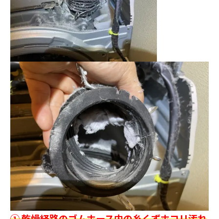
① 乾燥経路のゴムホース内の糸くずホコリ汚れ