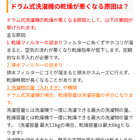
ドラム式洗濯機の乾燥が悪くなる原因は？
ドラム式洗濯機の乾燥が悪くなる原因として、以下の要因が
挙げられます。
主な原因
1. 乾燥フィルターの詰まり
フィルターに糸くずやホコリが溜
まると、空気の流れが悪くなり乾燥効率が低下します。定期
的なお手入れが必要です。
2. 排水フィルターの詰まり
排水フィルターにゴミが溜まると排水がスムーズに行えず、
乾燥時間が長くなることがあります。
3.
洗濯物の量（入れすぎ）
や種類
ドラム式洗濯機の場合、乾燥容量は洗濯容量の半分になりま
す。
洗濯容量とは洗濯機で一度に洗濯できる最大の洗濯物の量、
乾燥容量とは乾燥機で一度に乾燥できる最大の洗濯物の量で
す。（洗濯容量 最大12kgの場合、乾燥容量は最大6kgとな
ります）
洗濯物を詰めすぎたり、厚手の衣類を含む場合は乾きムラや