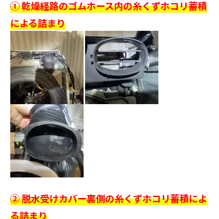
① 乾燥経路のゴムホース内の糸くずホコリ蓄積
による詰まり
② 脱水受けカバー裏側の糸くずホコリ蓄積によ
る詰まり