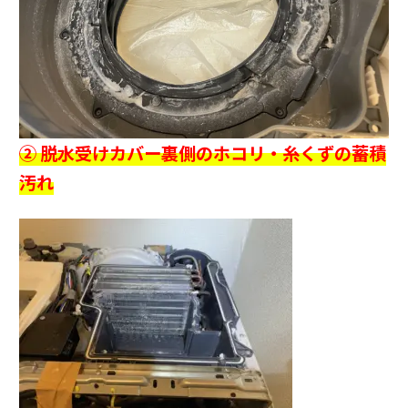
② 脱水受けカバー裏側のホコリ・糸くずの蓄積
汚れ