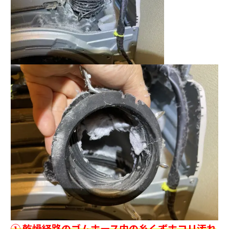
① 乾燥経路のゴムホース内の糸くずホコリ汚れ