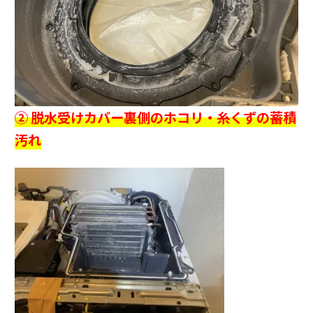
② 脱水受けカバー裏側のホコリ・糸くずの蓄積
汚れ