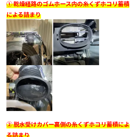
① 乾燥経路のゴムホース内の糸くずホコリ蓄積
による詰まり
② 脱水受けカバー裏側の糸くずホコリ蓄積によ
る詰まり