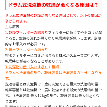
ドラム式洗濯機の乾燥が悪くなる原因は？
ドラム式洗濯機の乾燥が悪くなる原因として、以下の要因が
挙げられます。
主な原因
1. 乾燥フィルターの詰まり
フィルターに糸くずやホコリが溜
まると、空気の流れが悪くなり乾燥効率が低下します。定期
的なお手入れが必要です。
2. 排水フィルターの詰まり
排水フィルターにゴミが溜まると排水がスムーズに行えず、
乾燥時間が長くなることがあります。
3.
洗濯物の量（入れすぎ）
や種類
ドラム式洗濯機の場合、乾燥容量は洗濯容量の半分になりま
す。
洗濯容量とは洗濯機で一度に洗濯できる最大の洗濯物の量、
乾燥容量とは乾燥機で一度に乾燥できる最大の洗濯物の量で
す。（洗濯容量 最大12kgの場合、乾燥容量は最大6kgとな
ります）
洗濯物を詰めすぎたり、厚手の衣類を含む場合は乾きムラや