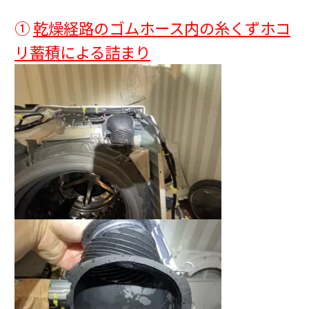
①
乾燥経路のゴムホース内の糸くずホコ
リ蓄積による詰まり