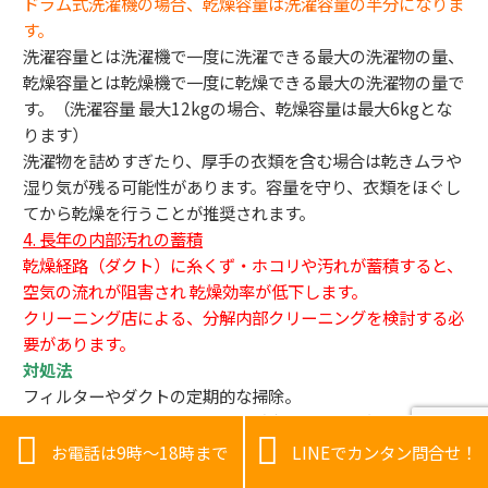
ドラム式洗濯機の場合、乾燥容量は洗濯容量の半分になりま
す。
洗濯容量とは洗濯機で一度に洗濯できる最大の洗濯物の量、
乾燥容量とは乾燥機で一度に乾燥できる最大の洗濯物の量で
す。（洗濯容量 最大12kgの場合、乾燥容量は最大6kgとな
ります）
洗濯物を詰めすぎたり、厚手の衣類を含む場合は乾きムラや
湿り気が残る可能性があります。容量を守り、衣類をほぐし
てから乾燥を行うことが推奨されます。
4. 長年の内部汚れの蓄積
乾燥経路（ダクト）に糸くず・ホコリや汚れが蓄積すると、
空気の流れが阻害され 乾燥効率が低下します。
クリーニング店による、分解内部クリーニングを検討する必
要があります。
対処法
フィルターやダクトの定期的な掃除。
洗濯物の量を適切に調整し、厚手衣類は追加乾燥する。


必要に応じてプロによる分解クリーニングを依頼する。
お電話は9時～18時まで
LINEでカンタン問合せ！
これらの点を確認し改善することで、ドラム式洗濯機の乾燥