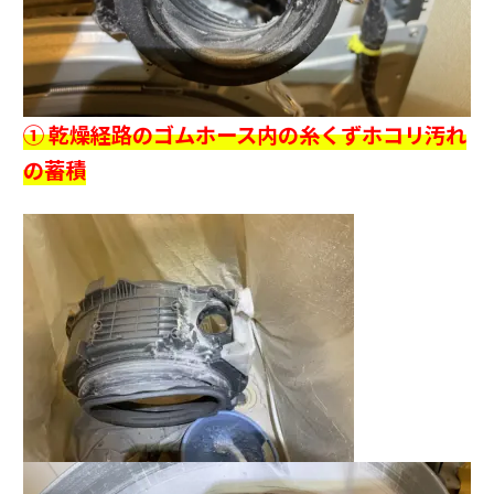
① 乾燥経路のゴムホース内の糸くずホコリ汚れ
の蓄積