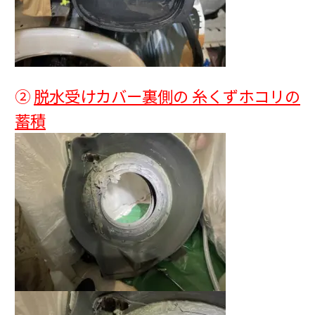
②
脱水受けカバー裏側の 糸くずホコリの
蓄積