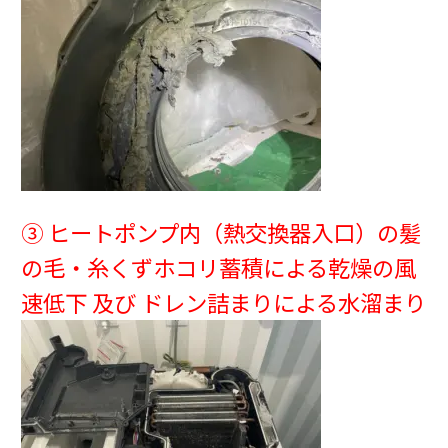
③ ヒートポンプ内（熱交換器入口）の髪
の毛・糸くずホコリ蓄積による乾燥の風
速低下 及び ドレン詰まりによる水溜まり