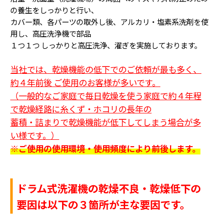
の養生をしっかりと行い、
カバー類、各パーツの取外し後、アルカリ・塩素系洗剤を使
用し、高圧洗浄機で部品
１つ１つ
しっかりと高圧洗浄、濯ぎを実施しております。
当社では、乾燥機能の低下でのご依頼が最も多く、
約４年前後 ご使用のお客様が多いです。
（一般的なご家庭で毎日乾燥を使う家庭で約４年程
で乾燥経路に糸くず・ホコリの長年の
蓄積・詰まり
で乾燥機能が低下してしまう場合が多
い様です。
）
※ご使用の使用環境・使用頻度により前後します。
ドラム式洗濯機の乾燥不良・乾燥低下の
要因は以下の３箇所が主な要因です。