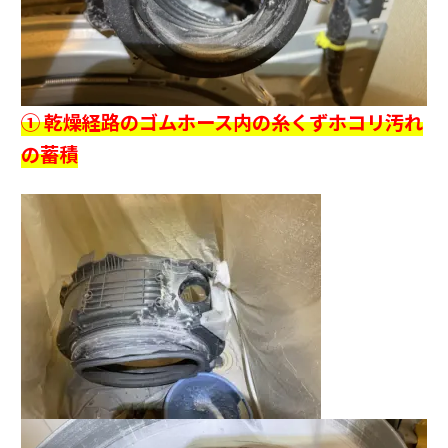
① 乾燥経路のゴムホース内の糸くずホコリ汚れ
の蓄積