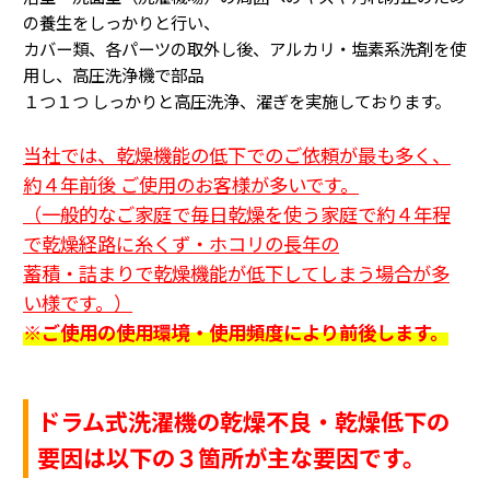
の養生をしっかりと行い、
カバー類、各パーツの取外し後、アルカリ・塩素系洗剤を使
用し、高圧洗浄機で部品
１つ１つ
しっかりと高圧洗浄、濯ぎを実施しております。
当社では、乾燥機能の低下でのご依頼が最も多く、
約４年前後 ご使用のお客様が多いです。
（一般的なご家庭で毎日乾燥を使う家庭で約４年程
で乾燥経路に糸くず・ホコリの長年の
蓄積・詰まり
で乾燥機能が低下してしまう場合が多
い様です。
）
※ご使用の使用環境・使用頻度により前後します。
ドラム式洗濯機の乾燥不良・乾燥低下の
要因は以下の３箇所が主な要因です。