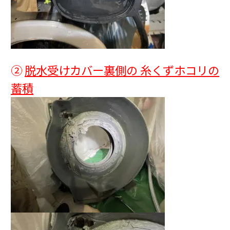
②
脱水受けカバー裏側の 糸くずホコリの
蓄積