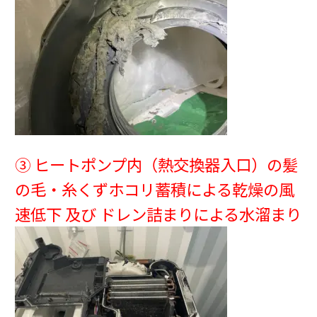
③ ヒートポンプ内（熱交換器入口）の髪
の毛・糸くずホコリ蓄積による乾燥の風
速低下 及び ドレン詰まりによる水溜まり