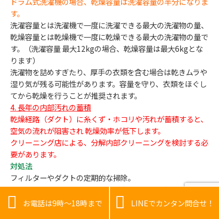
ドラム式洗濯機の場合、乾燥容量は洗濯容量の半分になりま
す。
洗濯容量とは洗濯機で一度に洗濯できる最大の洗濯物の量、
乾燥容量とは乾燥機で一度に乾燥できる最大の洗濯物の量で
す。（洗濯容量 最大12kgの場合、乾燥容量は最大6kgとな
ります）
洗濯物を詰めすぎたり、厚手の衣類を含む場合は乾きムラや
湿り気が残る可能性があります。容量を守り、衣類をほぐし
てから乾燥を行うことが推奨されます。
4. 長年の内部汚れの蓄積
乾燥経路（ダクト）に糸くず・ホコリや汚れが蓄積すると、
空気の流れが阻害され 乾燥効率が低下します。
クリーニング店による、分解内部クリーニングを検討する必
要があります。
対処法
フィルターやダクトの定期的な掃除。
洗濯物の量を適切に調整し、厚手衣類は追加乾燥する。


必要に応じてプロによる分解クリーニングを依頼する。
お電話は9時～18時まで
LINEでカンタン問合せ！
これらの点を確認し改善することで、ドラム式洗濯機の乾燥