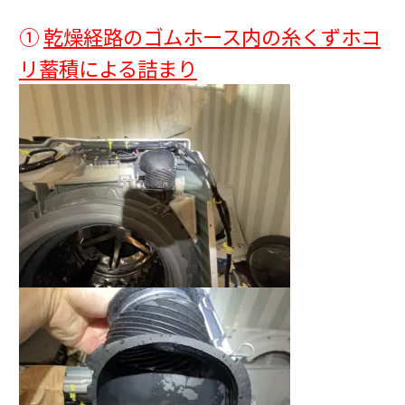
①
乾燥経路のゴムホース内の糸くずホコ
リ蓄積による詰まり