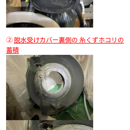
②
脱水受けカバー裏側の 糸くずホコリの
蓄積