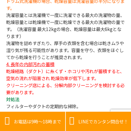
ドラム式洗濯機の場合、乾燥容量は洗濯容量の半分になりま
す。
洗濯容量とは洗濯機で一度に洗濯できる最大の洗濯物の量、
乾燥容量とは乾燥機で一度に乾燥できる最大の洗濯物の量で
す。（洗濯容量 最大12kgの場合、乾燥容量は最大6kgとな
ります）
洗濯物を詰めすぎたり、厚手の衣類を含む場合は乾きムラや
湿り気が残る可能性があります。容量を守り、衣類をほぐし
てから乾燥を行うことが推奨されます。
4. 長年の内部汚れの蓄積
乾燥経路（ダクト）に糸くず・ホコリや汚れが蓄積すると、
空気の流れが阻害され 乾燥効率が低下します。
クリーニング店による、分解内部クリーニングを検討する必
要があります。
対処法
フィルターやダクトの定期的な掃除。
洗濯物の量を適切に調整し、厚手衣類は追加乾燥する。


必要に応じてプロによる分解クリーニングを依頼する。
お電話は9時～18時まで
LINEでカンタン問合せ！
これらの点を確認し改善することで、ドラム式洗濯機の乾燥