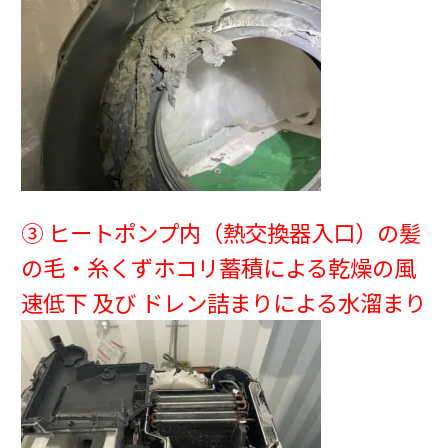
③ ヒートポンプ内（熱交換器入口）の髪
の毛・糸くずホコリ蓄積による乾燥の風
速低下 及び ドレン詰まりによる水溜まり