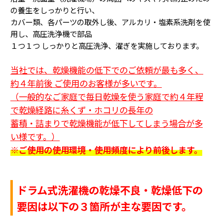
の養生をしっかりと行い、
カバー類、各パーツの取外し後、アルカリ・塩素系洗剤を使
用し、高圧洗浄機で部品
１つ１つ
しっかりと高圧洗浄、濯ぎを実施しております。
当社では、乾燥機能の低下でのご依頼が最も多く、
約４年前後 ご使用のお客様が多いです。
（一般的なご家庭で毎日乾燥を使う家庭で約４年程
で乾燥経路に糸くず・ホコリの長年の
蓄積・詰まり
で乾燥機能が低下してしまう場合が多
い様です。
）
※ご使用の使用環境・使用頻度により前後します。
ドラム式洗濯機の乾燥不良・乾燥低下の
要因は以下の３箇所が主な要因です。