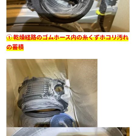
① 乾燥経路のゴムホース内の糸くずホコリ汚れ
の蓄積