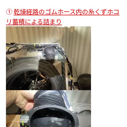
①
乾燥経路のゴムホース内の糸くずホコ
リ蓄積による詰まり