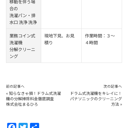
移動を伴う場
合の
洗濯パン・排
水口 洗浄 洗浄
業務コイン式
現地下見、お見
作業時間：３～
洗濯機
積り
４時間
分解クリーニ
ング
前の記事へ
次の記事へ
«
知らなきゃ損！ドラム式洗濯
ドラム式洗濯機をキレイに！
機の分解掃除料金徹底調査
パナソニックのクリーニング
株式会社まるひろ
方法
»
F
T
共