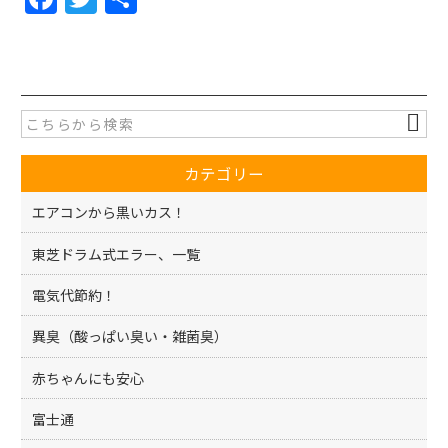
a
w
有
c
itt
e
er
b
o
カテゴリー
o
k
エアコンから黒いカス！
東芝ドラム式エラー、一覧
電気代節約！
異臭（酸っぱい臭い・雑菌臭）
赤ちゃんにも安心
富士通