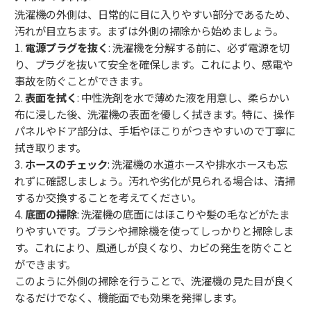
洗濯機の外側は、日常的に目に入りやすい部分であるため、
汚れが目立ちます。まずは外側の掃除から始めましょう。
1.
電源プラグを抜く
: 洗濯機を分解する前に、必ず電源を切
り、プラグを抜いて安全を確保します。これにより、感電や
事故を防ぐことができます。
2.
表面を拭く
: 中性洗剤を水で薄めた液を用意し、柔らかい
布に浸した後、洗濯機の表面を優しく拭きます。特に、操作
パネルやドア部分は、手垢やほこりがつきやすいので丁寧に
拭き取ります。
3.
ホースのチェック
: 洗濯機の水道ホースや排水ホースも忘
れずに確認しましょう。汚れや劣化が見られる場合は、清掃
するか交換することを考えてください。
4.
底面の掃除
: 洗濯機の底面にはほこりや髪の毛などがたま
りやすいです。ブラシや掃除機を使ってしっかりと掃除しま
す。これにより、風通しが良くなり、カビの発生を防ぐこと
ができます。
このように外側の掃除を行うことで、洗濯機の見た目が良く
なるだけでなく、機能面でも効果を発揮します。