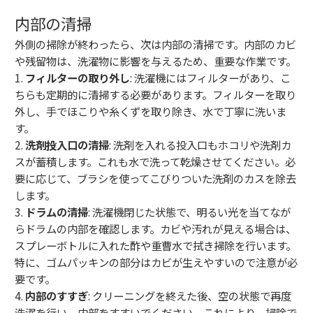
内部の清掃
外側の掃除が終わったら、次は内部の清掃です。内部のカビ
や残留物は、洗濯物に影響を与えるため、重要な作業です。
1.
フィルターの取り外し
: 洗濯機にはフィルターがあり、こ
ちらも定期的に清掃する必要があります。フィルターを取り
外し、手でほこりや糸くずを取り除き、水で丁寧に洗いま
す。
2.
洗剤投入口の清掃
: 洗剤を入れる投入口もホコリや洗剤カ
スが蓄積します。これも水で洗って乾燥させてください。必
要に応じて、ブラシを使ってこびりついた洗剤のカスを除去
します。
3.
ドラムの清掃
: 洗濯機閉じた状態で、明るい光を当てなが
らドラムの内部を確認します。カビや汚れが見える場合は、
スプレーボトルに入れた酢や重曹水で拭き掃除を行います。
特に、ゴムパッキンの部分はカビが生えやすいので注意が必
要です。
4.
内部のすすぎ
: クリーニングを終えた後、空の状態で再度
洗濯を行い、内部をすすいでください。これにより、掃除で