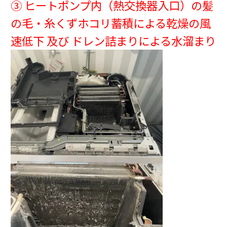
③ ヒートポンプ内（熱交換器入口）の髪
の毛・糸くずホコリ蓄積による乾燥の風
速低下 及び ドレン詰まりによる水溜まり