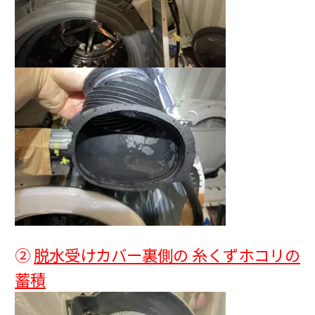
②
脱水受けカバー裏側の 糸くずホコリの
蓄積