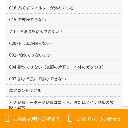
C16-糸くずフィルターが外れている
C15-で乾燥できない！
Ｃ10-お湯取り給水できない！
C20-ドラムが回らない！
C01- 給水できないエラー
C04-脱水できない（衣類の片寄り・本体のガタつき）
C02-排水不良、で排水できない！
エアコントラブル
F02-乾燥ヒーターや乾燥ユニット、またはメイン基板の故
障・異常


お電話は9時～18時まで
LINEでカンタン問合せ！
日立ドラム式エラー、一覧