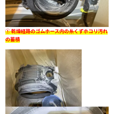
① 乾燥経路のゴムホース内の糸くずホコリ汚れ
の蓄積