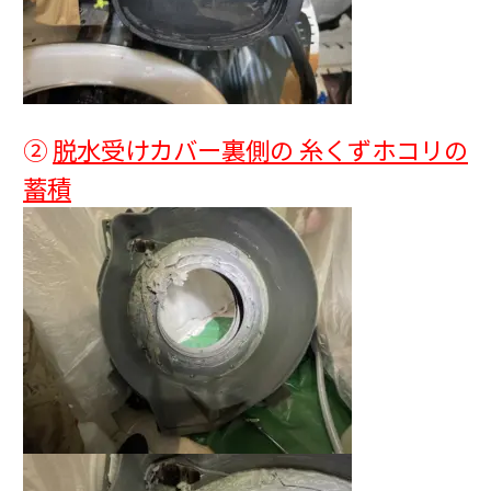
②
脱水受けカバー裏側の 糸くずホコリの
蓄積