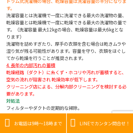
ドラム式洗濯機の場合、乾燥容量は洗濯容量の半分になりま
す。
洗濯容量とは洗濯機で一度に洗濯できる最大の洗濯物の量、
乾燥容量とは乾燥機で一度に乾燥できる最大の洗濯物の量で
す。（洗濯容量 最大12kgの場合、乾燥容量は最大6kgとな
ります）
洗濯物を詰めすぎたり、厚手の衣類を含む場合は乾きムラや
湿り気が残る可能性があります。容量を守り、衣類をほぐし
てから乾燥を行うことが推奨されます。
4. 長年の内部汚れの蓄積
乾燥経路（ダクト）に糸くず・ホコリや汚れが蓄積すると、
空気の流れが阻害され 乾燥効率が低下します。
クリーニング店による、分解内部クリーニングを検討する必
要があります。
対処法
フィルターやダクトの定期的な掃除。
洗濯物の量を適切に調整し、厚手衣類は追加乾燥する。


必要に応じてプロによる分解クリーニングを依頼する。
お電話は9時～18時まで
LINEでカンタン問合せ！
これらの点を確認し改善することで、ドラム式洗濯機の乾燥