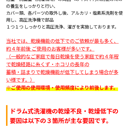
の養生をしっかりと行い、
カバー類、各パーツの取外し後、アルカリ・塩素系洗剤を使
用し、高圧洗浄機で部品
１つ１つ
しっかりと高圧洗浄、濯ぎを実施しております。
当社では、乾燥機能の低下でのご依頼が最も多く、
約４年前後 ご使用のお客様が多いです。
（一般的なご家庭で毎日乾燥を使う家庭で約４年程
で乾燥経路に糸くず・ホコリの長年の
蓄積・詰まり
で乾燥機能が低下してしまう場合が多
い様です。
）
※ご使用の使用環境・使用頻度により前後します。
ドラム式洗濯機の乾燥不良・乾燥低下の
要因は以下の３箇所が主な要因です。