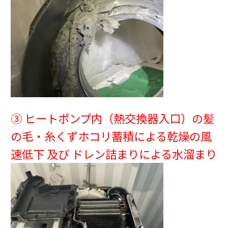
③ ヒートポンプ内（熱交換器入口）の髪
の毛・糸くずホコリ蓄積による乾燥の風
速低下 及び ドレン詰まりによる水溜まり