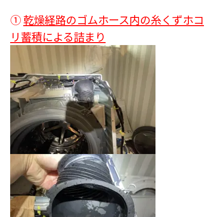
①
乾燥経路のゴムホース内の糸くずホコ
リ蓄積による詰まり