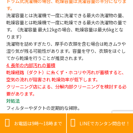
ドラム式洗濯機の場合、乾燥容量は洗濯容量の半分になりま
す。
洗濯容量とは洗濯機で一度に洗濯できる最大の洗濯物の量、
乾燥容量とは乾燥機で一度に乾燥できる最大の洗濯物の量で
す。（洗濯容量 最大12kgの場合、乾燥容量は最大6kgとな
ります）
洗濯物を詰めすぎたり、厚手の衣類を含む場合は乾きムラや
湿り気が残る可能性があります。容量を守り、衣類をほぐし
てから乾燥を行うことが推奨されます。
4. 長年の内部汚れの蓄積
乾燥経路（ダクト）に糸くず・ホコリや汚れが蓄積すると、
空気の流れが阻害され 乾燥効率が低下します。
クリーニング店による、分解内部クリーニングを検討する必
要があります。
対処法
フィルターやダクトの定期的な掃除。
洗濯物の量を適切に調整し、厚手衣類は追加乾燥する。


必要に応じてプロによる分解クリーニングを依頼する。
お電話は9時～18時まで
LINEでカンタン問合せ！
これらの点を確認し改善することで、ドラム式洗濯機の乾燥