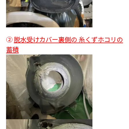
②
脱水受けカバー裏側の 糸くずホコリの
蓄積