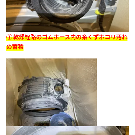
① 乾燥経路のゴムホース内の糸くずホコリ汚れ
の蓄積