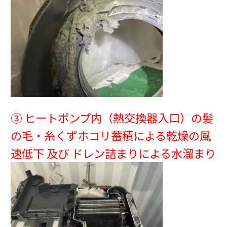
③ ヒートポンプ内（熱交換器入口）の髪
の毛・糸くずホコリ蓄積による乾燥の風
速低下 及び ドレン詰まりによる水溜まり