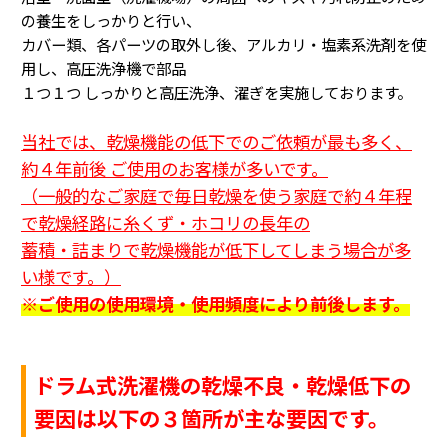
の養生をしっかりと行い、
カバー類、各パーツの取外し後、アルカリ・塩素系洗剤を使
用し、高圧洗浄機で部品
１つ１つ
しっかりと高圧洗浄、濯ぎを実施しております。
当社では、乾燥機能の低下でのご依頼が最も多く、
約４年前後 ご使用のお客様が多いです。
（一般的なご家庭で毎日乾燥を使う家庭で約４年程
で乾燥経路に糸くず・ホコリの長年の
蓄積・詰まり
で乾燥機能が低下してしまう場合が多
い様です。
）
※ご使用の使用環境・使用頻度により前後します。
ドラム式洗濯機の乾燥不良・乾燥低下の
要因は以下の３箇所が主な要因です。