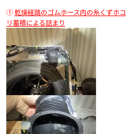
①
乾燥経路のゴムホース内の糸くずホコ
リ蓄積による詰まり