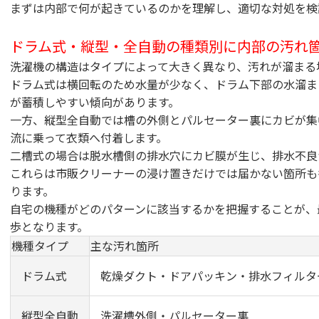
まずは内部で何が起きているのかを理解し、適切な対処を検
ドラム式・縦型・全自動の種類別に内部の汚れ
洗濯機の構造はタイプによって大きく異なり、汚れが溜まる
ドラム式は横回転のため水量が少なく、ドラム下部の水溜ま
が蓄積しやすい傾向があります。
一方、縦型全自動では槽の外側とパルセーター裏にカビが集
流に乗って衣類へ付着します。
二槽式の場合は脱水槽側の排水穴にカビ膜が生じ、排水不良
これらは市販クリーナーの浸け置きだけでは届かない箇所も
ります。
自宅の機種がどのパターンに該当するかを把握することが、
歩となります。
機種タイプ
主な汚れ箇所
ドラム式
乾燥ダクト・ドアパッキン・排水フィルタ
縦型全自動
洗濯槽外側・パルセーター裏