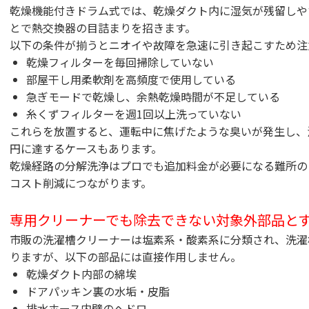
乾燥機能付きドラム式では、乾燥ダクト内に湿気が残留しや
とで熱交換器の目詰まりを招きます。
以下の条件が揃うとニオイや故障を急速に引き起こすため注
乾燥フィルターを毎回掃除していない
部屋干し用柔軟剤を高頻度で使用している
急ぎモードで乾燥し、余熱乾燥時間が不足している
糸くずフィルターを週1回以上洗っていない
これらを放置すると、運転中に焦げたような臭いが発生し、
円に達するケースもあります。
乾燥経路の分解洗浄はプロでも追加料金が必要になる難所の
コスト削減につながります。
専用クリーナーでも除去できない対象外部品と
市販の洗濯槽クリーナーは塩素系・酸素系に分類され、洗濯
りますが、以下の部品には直接作用しません。
乾燥ダクト内部の綿埃
ドアパッキン裏の水垢・皮脂
排水ホース内壁のヘドロ