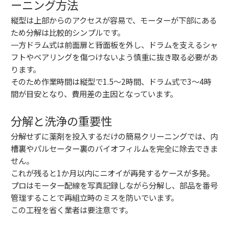
ーニング方法
縦型は上部からのアクセスが容易で、モーターが下部にある
ため分解は比較的シンプルです。
一方ドラム式は前面扉と背面板を外し、ドラムを支えるシャ
フトやベアリングを傷つけないよう慎重に抜き取る必要があ
ります。
そのため作業時間は縦型で1.5〜2時間、ドラム式で3〜4時
間が目安となり、費用差の主因となっています。
分解と洗浄の重要性
分解せずに薬剤を投入するだけの簡易クリーニングでは、内
槽裏やパルセーター裏のバイオフィルムを完全に除去できま
せん。
これが残ると1か月以内にニオイが再発するケースが多発。
プロはモーター配線を写真記録しながら分解し、部品を番号
管理することで再組立時のミスを防いでいます。
この工程を省く業者は要注意です。