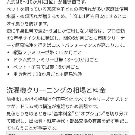
ム式は8〜10か月に1回」が推奨値です。
ペットを飼っている家庭や子どもの泥汚れが多い家庭は使用
水量・衣類汚れが増えるため、半年に1回を目安にするとニ
オイ戻りを防げます。
逆に単身世帯で週2〜3回しか使用しない場合は、プロ依頼
を1年半サイクルに延ばし、間の6か月ごとに市販クリーナ
ーで簡易洗浄を行えばコストパフォーマンスが高まります。
縦型ファミリー世帯：12か月ごと
ドラム式ファミリー世帯：8〜10か月ごと
ペット・子育て世帯：6か月ごと
単身世帯：18か月ごと＋簡易洗浄
洗濯機クリーニングの相場と料金
前橋市における相場は全国平均と比べてややリーズナブルで
すが、ドラム式は構造が複雑なため高額です。
見積もりを取るときは“基本料金”と“オプション”を切り分け
て確認し、出張費・駐車場代・部品交換の有無を必ず明記し
てもらうことが重要です。