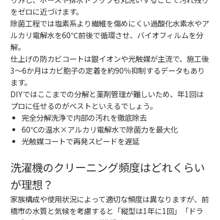
をゼロに近づけます。
除菌工程では塩素系より繊維を傷めにくい過酸化水素水やア
ルカリ電解水を60℃前後で循環させ、バイオフィルムを分
解。
仕上げの防カビコートは銀イオンや光触媒が主流で、施工後
3〜6か月はカビ胞子の定着を約90％抑制するデータもあり
ます。
DIYではここまでの分解と薬剤管理が難しいため、年1回は
プロに任せるのがベストといえるでしょう。
完全分解洗浄で内部の汚れを徹底除去
60℃の温水×アルカリ電解水で除菌力を最大化
光触媒コートで再発スピードを遅延
洗濯機のクリーニング頻度はどれくらい
が理想？
家族構成や使用状況によって適切な頻度は異なりますが、前
橋市の水質と気候を考慮すると「縦型は1年に1回」「ドラ