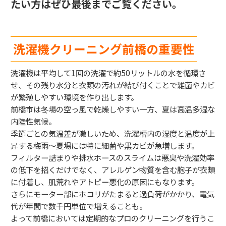
たい方はぜひ最後までご覧ください。
洗濯機クリーニング前橋の重要性
洗濯機は平均して1回の洗濯で約50リットルの水を循環さ
せ、その残り水分と衣類の汚れが結び付くことで雑菌やカビ
が繁殖しやすい環境を作り出します。
前橋市は冬場の空っ風で乾燥しやすい一方、夏は高温多湿な
内陸性気候。
季節ごとの気温差が激しいため、洗濯槽内の湿度と温度が上
昇する梅雨〜夏場には特に細菌や黒カビが急増します。
フィルター詰まりや排水ホースのスライムは悪臭や洗濯効率
の低下を招くだけでなく、アレルゲン物質を含む胞子が衣類
に付着し、肌荒れやアトピー悪化の原因にもなります。
さらにモーター部にホコリがたまると過負荷がかかり、電気
代が年間で数千円単位で増えることも。
よって前橋においては定期的なプロのクリーニングを行うこ