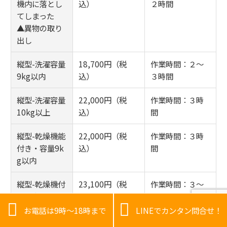
機内に落とし
込）
２時間
てしまった
▲異物の取り
出し
縦型-洗濯容量
18,700円（税
作業時間：２～
9kg以内
込）
３時間
縦型-洗濯容量
22,000円（税
作業時間：３時
10kg以上
込）
間
縦型-乾燥機能
22,000円（税
作業時間：３時
付き・容量9k
込）
間
g以内
縦型-乾燥機付
23,100円（税
作業時間：３～
き・容量10kg
込）
４時間


以上
お電話は9時～18時まで
LINEでカンタン問合せ！