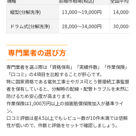
機種
前橋市相場(税込)
全国平均
縦型(分解洗浄)
13,000〜19,000円
14,000〜
ドラム式(分解洗浄)
28,000〜34,000円
30,000〜3
専門業者の選び方
専門業者を選ぶ際は「資格保有」「実績件数」「作業保険」
「口コミ」の4項目を比較することが肝心です。
特に国家資格である電気工事士やガス可とう管接続工事監督
者を保有していると、分解時の配線・配管トラブルを未然に
防げるため安心度が高まります。
作業保険は1,000万円以上の損害賠償保険加入が基準ライ
ン。
口コミ評価は星4.5以上でもレビュー数が10件未満では信頼
性が低いので、件数と評価をセットで確認しましょう。