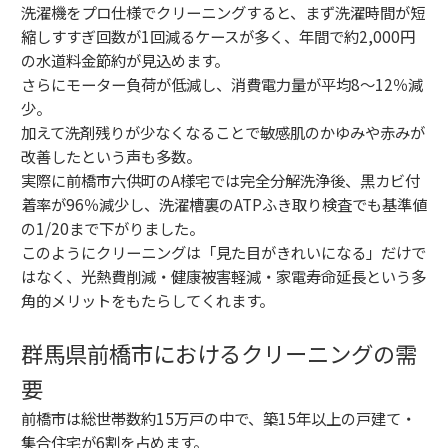
洗濯機をプロ仕様でクリーニングすると、まず洗濯時間が短
縮しすすぎ回数が1回減るケースが多く、年間で約2,000円
の水道料金節約が見込めます。
さらにモーター負荷が低減し、消費電力量が平均8〜12％減
少。
加えて洗剤残りが少なくなることで敏感肌のかゆみや赤みが
改善したという声も多数。
実際に前橋市六供町のA様宅では完全分解洗浄後、黒カビ付
着率が96％減少し、洗濯槽裏のATPふき取り検査でも基準値
の1/20まで下がりました。
このようにクリーニングは「見た目がきれいになる」だけで
はなく、光熱費削減・健康被害軽減・家電寿命延長という多
角的メリットをもたらしてくれます。
群馬県前橋市におけるクリーニングの需
要
前橋市は総世帯数約15万戸の中で、築15年以上の戸建て・
集合住宅が6割を占めます。