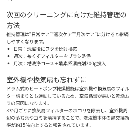
次回のクリーニングに向けた維持管理の
方法
維持管理は“日常ケア”“週次ケア”“月次ケア”に分けると継続
しやすくなります。
日常：洗濯後にフタを開け換気
週次：糸くずフィルターをブラシ洗浄
月次：槽洗浄コース＋酸素系漂白剤200g投入
室外機や換気扇も忘れずに
ドラム式のヒートポンプ乾燥機能は室外機や換気扇のフィル
ター詰まりとも連動しているため、空気循環が悪いと乾燥ム
ラの原因になります。
3か月ごとに換気扇フィルターのホコリを除去し、室外機周
辺の落ち葉やゴミを清掃することで、洗濯機本体の熱交換効
率が約15％向上すると報告されています。