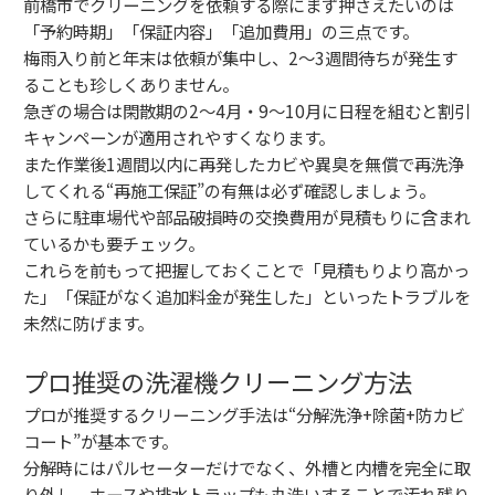
前橋市でクリーニングを依頼する際にまず押さえたいのは
「予約時期」「保証内容」「追加費用」の三点です。
梅雨入り前と年末は依頼が集中し、2〜3週間待ちが発生す
ることも珍しくありません。
急ぎの場合は閑散期の2〜4月・9〜10月に日程を組むと割引
キャンペーンが適用されやすくなります。
また作業後1週間以内に再発したカビや異臭を無償で再洗浄
してくれる“再施工保証”の有無は必ず確認しましょう。
さらに駐車場代や部品破損時の交換費用が見積もりに含まれ
ているかも要チェック。
これらを前もって把握しておくことで「見積もりより高かっ
た」「保証がなく追加料金が発生した」といったトラブルを
未然に防げます。
プロ推奨の洗濯機クリーニング方法
プロが推奨するクリーニング手法は“分解洗浄+除菌+防カビ
コート”が基本です。
分解時にはパルセーターだけでなく、外槽と内槽を完全に取
り外し、ホースや排水トラップも丸洗いすることで汚れ残り