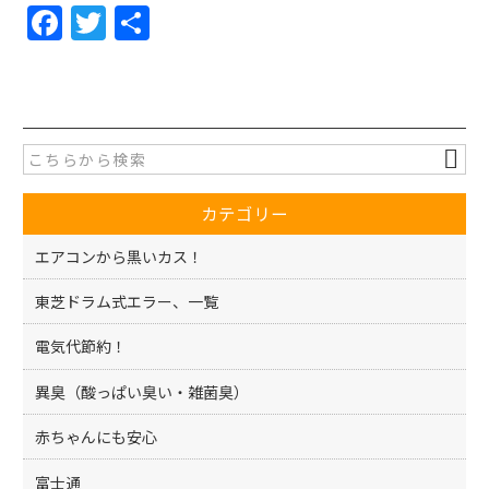
F
T
共
a
w
有
c
itt
e
er
b
o
カテゴリー
o
k
エアコンから黒いカス！
東芝ドラム式エラー、一覧
電気代節約！
異臭（酸っぱい臭い・雑菌臭）
赤ちゃんにも安心
富士通