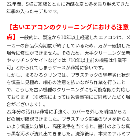
22年間、
S様ご家族とともに過酷な夏と冬を乗り越えてきた
年季の入ったモデルです。
【古いエアコンのクリーニングにおける注意
点】
一般的に、
製造から10年以上経過したエアコンは、
メ
ーカーの部品保有期間が終了しているため、
万が一破損した
場合に修理ができません。
そのため、
大手クリーニング業者
やマッチングサイトなどでは「10年以上前の機種は作業不
可」と断られてしまうケースが非常に多いです。
しかし、
まるひろクリンでは、
プラスチックの経年劣化状況
を慎重に見極め、
細心の注意を払いながら作業を行うこと
で、
こうした古い機種のクリーニングにも可能な限り対応し
ております（※状態によっては免責事項にご同意いただく場
合がございます）。
22年分の汚れは非常に手強く、
カバーを外した瞬間からカ
ビの層が確認できました。
プラスチック部品のツメを折らな
いよう慎重に分解し、
高圧洗浄を当てると、
墨汁のような真
っ黒な汚水が流れ出てきました。
洗浄後は、
本来のアルミフ