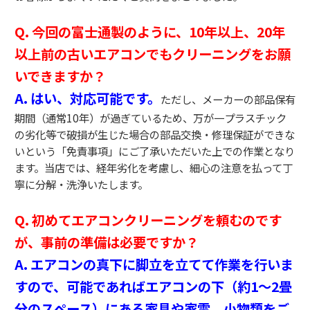
Q.
今回の富士通製のように、
10年以上、
20年
以上前の古いエアコンでもクリーニングをお願
いできますか？
A.
はい、
対応可能です。
ただし、
メーカーの部品保有
期間（通常10年）が過ぎているため、
万が一プラスチック
の劣化等で破損が生じた場合の部品交換・修理保証ができな
いという「免責事項」にご了承いただいた上での作業となり
ます。
当店では、
経年劣化を考慮し、
細心の注意を払って丁
寧に分解・洗浄いたします。
Q.
初めてエアコンクリーニングを頼むのです
が、
事前の準備は必要ですか？
A.
エアコンの真下に脚立を立てて作業を行いま
すので、
可能であればエアコンの下（約1〜2畳
分のスペース）にある家具や家電、
小物類をご