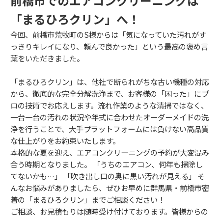
前橋市でのエアコンクリーニングは
「まるひろクリン」へ！
今回、
前橋市荒牧町のS様からは「気になっていた汚れがす
っきりキレイになり、
頼んで良かった」という最高の褒め言
葉をいただきました。
「まるひろクリン」は、
他社で断られがちな古い機種の対応
から、
徹底的な完全分解洗浄まで、
お客様の「困った」にプ
ロの技術でお応えします。
流れ作業のような清掃ではなく、
一台一台の汚れの状況や年式に合わせたオーダーメイドの洗
浄を行うことで、
大手プラットフォームには負けない高品質
な仕上がりをお約束いたします。
本格的な夏を迎え、
エアコンクリーニングの予約が大変混み
合う時期となりました。
「うちのエアコン、
何年も掃除し
てないかも…」 「吹き出し口の奥に黒い汚れが見える」 そ
んなお悩みがありましたら、
ぜひお早めに群馬県・前橋市密
着の「まるひろクリン」までご相談ください！
ご相談、お見積もりは随時受け付けております。皆様からの