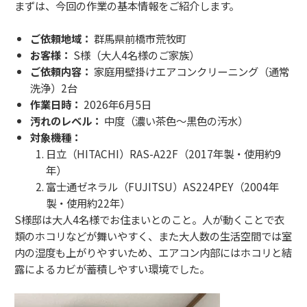
まずは、
今回の作業の基本情報をご紹介します。
ご依頼地域：
群馬県前橋市荒牧町
お客様：
S様（大人4名様のご家族）
ご依頼内容：
家庭用壁掛けエアコンクリーニング（通常
洗浄）2台
作業日時：
2026年6月5日
汚れのレベル：
中度（濃い茶色〜黒色の汚水）
対象機種：
日立（HITACHI）RAS-A22F（2017年製・使用約9
年）
富士通ゼネラル（FUJITSU）AS224PEY（2004年
製・使用約22年）
S様邸は大人4名様でお住まいとのこと。
人が動くことで衣
類のホコリなどが舞いやすく、
また大人数の生活空間では室
内の湿度も上がりやすいため、
エアコン内部にはホコリと結
露によるカビが蓄積しやすい環境でした。