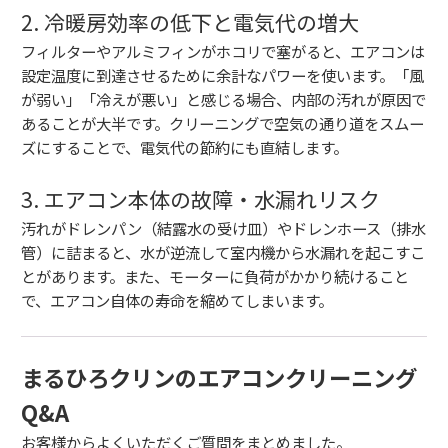
2. 冷暖房効率の低下と電気代の増大
フィルターやアルミフィンがホコリで塞がると、
エアコンは
設定温度に到達させるために余計なパワーを使います。
「風
が弱い」「冷えが悪い」と感じる場合、
内部の汚れが原因で
あることが大半です。
クリーニングで空気の通り道をスムー
ズにすることで、
電気代の節約にも直結します。
3. エアコン本体の故障・水漏れリスク
汚れがドレンパン（結露水の受け皿）やドレンホース（排水
管）に詰まると、
水が逆流して室内機から水漏れを起こすこ
とがあります。
また、
モーターに負荷がかかり続けること
で、
エアコン自体の寿命を縮めてしまいます。
まるひろクリンのエアコンクリーニング
Q&A
お客様からよくいただくご質問をまとめました。