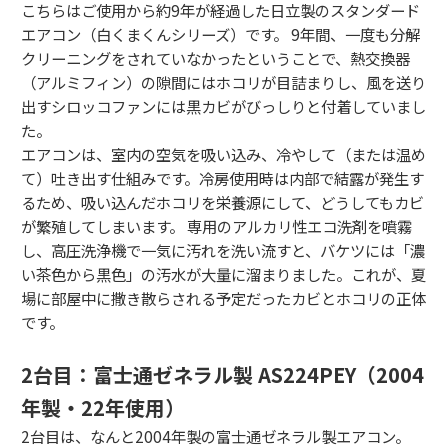
こちらはご使用から約9年が経過した日立製のスタンダード
エアコン（白くまくんシリーズ）です。
9年間、
一度も分解
クリーニングをされていなかったということで、
熱交換器
（アルミフィン）の隙間にはホコリが目詰まりし、
風を送り
出すシロッコファンには黒カビがびっしりと付着していまし
た。
エアコンは、
室内の空気を吸い込み、
冷やして（または温め
て）吐き出す仕組みです。
冷房使用時は内部で結露が発生す
るため、
吸い込んだホコリを栄養源にして、
どうしてもカビ
が繁殖してしまいます。
専用のアルカリ性エコ洗剤を噴霧
し、
高圧洗浄機で一気に汚れを洗い流すと、
バケツには「濃
い茶色から黒色」の汚水が大量に溜まりました。
これが、
夏
場に部屋中に撒き散らされる予定だったカビとホコリの正体
です。
2台目：富士通ゼネラル製 AS224PEY（2004
年製・22年使用）
2台目は、
なんと2004年製の富士通ゼネラル製エアコン。