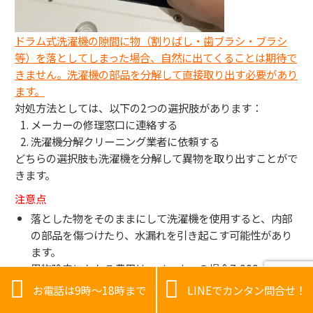
ドラム式洗濯機の隙間に物（割りばし・歯ブラシ・ブラシ
等）を落としてしまった場合、自然に出てくることは期待で
きません。洗濯機の部品を分解して直接取り出す必要があり
ます。
対処方法としては、以下の2つの選択肢があります：
メーカーの修理窓口に連絡する
洗濯機分解クリーニング業者に依頼する
どちらの選択肢も洗濯機を分解して異物を取り出すことがで
きます。
注意点
落とした物をそのままにして洗濯機を使用すると、内部
の部品を傷つけたり、水漏れを引き起こす可能性があり
ます。
異物除去にかかる費用は、メーカーの場合7,000〜


30,000円程度、クリーニング業者の場合25,000〜
お電話は9時～18時まで
LINEでカンタン問合せ！
30,000円程度です。