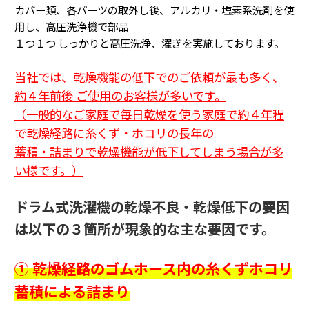
カバー類、各パーツの取外し後、アルカリ・塩素系洗剤を使
用し、高圧洗浄機で部品
１つ１つ
しっかりと高圧洗浄、濯ぎを実施しております。
当社では、乾燥機能の低下でのご依頼が最も多く、
約４年前後 ご使用のお客様が多いです。
（一般的なご家庭で毎日乾燥を使う家庭で約４年程
で乾燥経路に糸くず・ホコリの長年の
蓄積・詰まり
で乾燥機能が低下してしまう場合が多
い様です。
）
ドラム式洗濯機の乾燥不良・乾燥低下の要因
は以下の３箇所が現象的な主な要因です。
① 乾燥経路のゴムホース内の糸くずホコリ
蓄積による詰まり