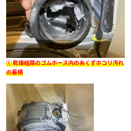
① 乾燥経路のゴムホース内の糸くずホコリ汚れ
の蓄積