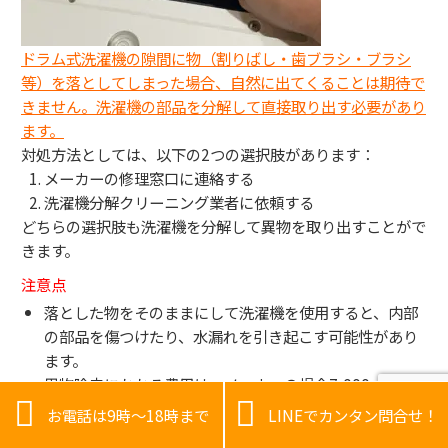
ドラム式洗濯機の隙間に物（割りばし・歯ブラシ・ブラシ
等）を落としてしまった場合、自然に出てくることは期待で
きません。洗濯機の部品を分解して直接取り出す必要があり
ます。
対処方法としては、以下の2つの選択肢があります：
メーカーの修理窓口に連絡する
洗濯機分解クリーニング業者に依頼する
どちらの選択肢も洗濯機を分解して異物を取り出すことがで
きます。
注意点
落とした物をそのままにして洗濯機を使用すると、内部
の部品を傷つけたり、水漏れを引き起こす可能性があり
ます。
異物除去にかかる費用は、メーカーの場合7,000〜


30,000円程度、クリーニング業者の場合25,000〜
お電話は9時～18時まで
LINEでカンタン問合せ！
30,000円程度です。