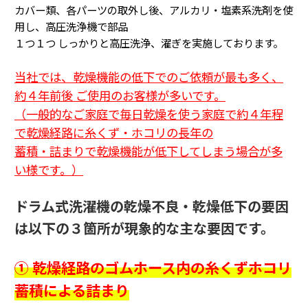
カバー類、各パーツの取外し後、アルカリ・塩素系洗剤を使
用し、高圧洗浄機で部品
１つ１つ
しっかりと高圧洗浄、濯ぎを実施しております。
当社では、乾燥機能の低下でのご依頼が最も多く、
約４年前後 ご使用のお客様が多いです。
（一般的なご家庭で毎日乾燥を使う家庭で約４年程
で乾燥経路に糸くず・ホコリの長年の
蓄積・詰まり
で乾燥機能が低下してしまう場合が多
い様です。
）
ドラム式洗濯機の乾燥不良・乾燥低下の要因
は以下の３箇所が現象的な主な要因です。
① 乾燥経路のゴムホース内の糸くずホコリ
蓄積による詰まり