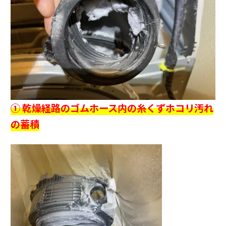
① 乾燥経路のゴムホース内の糸くずホコリ汚れ
の蓄積